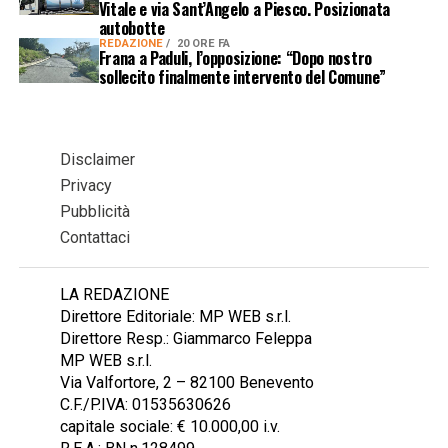
Vitale e via Sant’Angelo a Piesco. Posizionata
autobotte
REDAZIONE
20 ORE FA
Frana a Paduli, l’opposizione: “Dopo nostro
sollecito finalmente intervento del Comune”
Disclaimer
Privacy
Pubblicità
Contattaci
LA REDAZIONE
Direttore Editoriale: MP WEB s.r.l.
Direttore Resp.: Giammarco Feleppa
MP WEB s.r.l.
Via Valfortore, 2 – 82100 Benevento
C.F./P.IVA: 01535630626
capitale sociale: € 10.000,00 i.v.