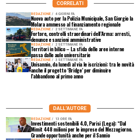
CORRELATI
REDAZIONE
4 GIORNI FA
Nuova auto per la Polizia Municipale, San Giorgio la
Molara ammesso al finanziamento regionale
REDAZIONE
2 SETTIMANE FA
Fortore, controlli straordinari dell’Arma: arresti,
denunce e sanzioni amministrative
REDAZIONE
2 SETTIMANE FA
Territori in bilico – La sfida delle aree interne
passa dalle aule universitarie
REDAZIONE
3 SETTIMANE FA
Unisannio, da lunedì al via le iscrizioni: tra le novità
anche il progetto ‘Bridge’ per diminuire
l’abbandono al primo anno
DALL'AUTORE
REDAZIONE
13 ORE FA
Investimenti sostenibili 4.0, Parisi (Lega): “Dal
Mimit 448 milioni per le imprese del Mezzogiorno.
Grande opportunità anche per il Sannio