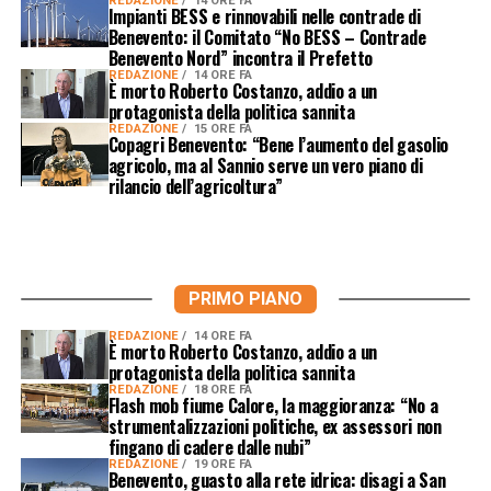
REDAZIONE
14 ORE FA
Impianti BESS e rinnovabili nelle contrade di
Benevento: il Comitato “No BESS – Contrade
Benevento Nord” incontra il Prefetto
REDAZIONE
14 ORE FA
È morto Roberto Costanzo, addio a un
protagonista della politica sannita
REDAZIONE
15 ORE FA
Copagri Benevento: “Bene l’aumento del gasolio
agricolo, ma al Sannio serve un vero piano di
rilancio dell’agricoltura”
PRIMO PIANO
REDAZIONE
14 ORE FA
È morto Roberto Costanzo, addio a un
protagonista della politica sannita
REDAZIONE
18 ORE FA
Flash mob fiume Calore, la maggioranza: “No a
strumentalizzazioni politiche, ex assessori non
fingano di cadere dalle nubi”
REDAZIONE
19 ORE FA
Benevento, guasto alla rete idrica: disagi a San