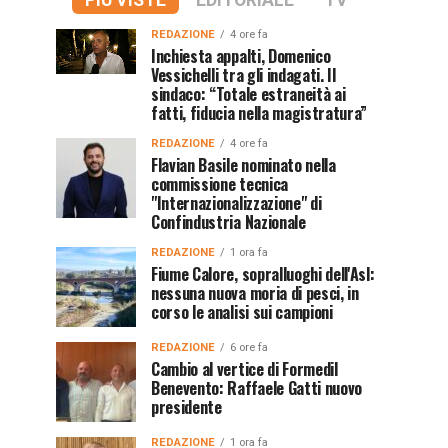
PIÙ VISTE
EDITORIALE
TV
REDAZIONE
4 ore fa
Inchiesta appalti, Domenico
Vessichelli tra gli indagati. Il
sindaco: “Totale estraneità ai
fatti, fiducia nella magistratura”
REDAZIONE
4 ore fa
Flavian Basile nominato nella
commissione tecnica
"Internazionalizzazione" di
Confindustria Nazionale
REDAZIONE
1 ora fa
Fiume Calore, sopralluoghi dell'Asl:
nessuna nuova moria di pesci, in
corso le analisi sui campioni
REDAZIONE
6 ore fa
Cambio al vertice di Formedil
Benevento: Raffaele Gatti nuovo
presidente
REDAZIONE
1 ora fa