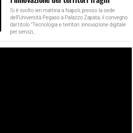
Si è svolto ieri mattina a Napoli, presso la sede
dell’Università Pegaso a Palazzo Zapata, il convegno
dal titolo “Tecnologia e territori: innovazione digitale
per servizi,...