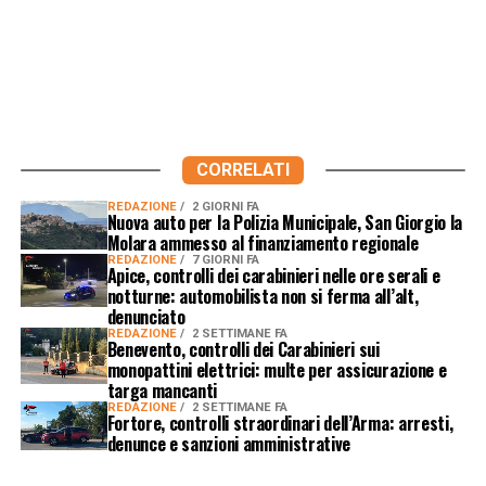
CORRELATI
REDAZIONE
2 GIORNI FA
Nuova auto per la Polizia Municipale, San Giorgio la
Molara ammesso al finanziamento regionale
REDAZIONE
7 GIORNI FA
Apice, controlli dei carabinieri nelle ore serali e
notturne: automobilista non si ferma all’alt,
denunciato
REDAZIONE
2 SETTIMANE FA
Benevento, controlli dei Carabinieri sui
monopattini elettrici: multe per assicurazione e
targa mancanti
REDAZIONE
2 SETTIMANE FA
Fortore, controlli straordinari dell’Arma: arresti,
denunce e sanzioni amministrative