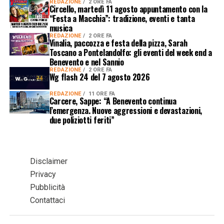
REDAZIONE
2 ORE FA
Circello, martedì 11 agosto appuntamento con la
“Festa a Macchia”: tradizione, eventi e tanta
musica
REDAZIONE
2 ORE FA
Vinalia, paccozza e festa della pizza, Sarah
Toscano a Pontelandolfo: gli eventi del week end a
Benevento e nel Sannio
REDAZIONE
2 ORE FA
Wg flash 24 del 7 agosto 2026
REDAZIONE
11 ORE FA
Carcere, Sappe: “A Benevento continua
l’emergenza. Nuove aggressioni e devastazioni,
due poliziotti feriti”
Disclaimer
Privacy
Pubblicità
Contattaci