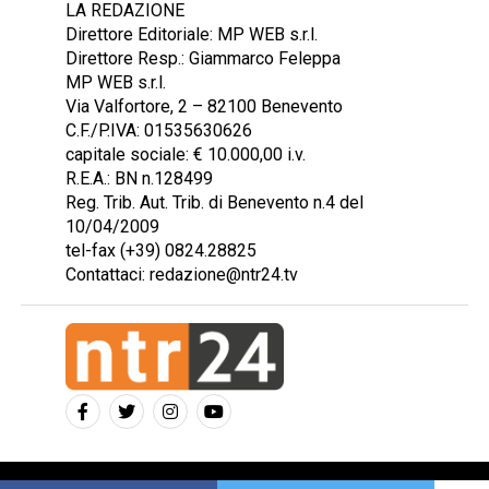
LA REDAZIONE
Direttore Editoriale: MP WEB s.r.l.
Direttore Resp.: Giammarco Feleppa
MP WEB s.r.l.
Via Valfortore, 2 – 82100 Benevento
C.F./P.IVA: 01535630626
capitale sociale: € 10.000,00 i.v.
R.E.A.: BN n.128499
Reg. Trib. Aut. Trib. di Benevento n.4 del
10/04/2009
tel-fax (+39) 0824.28825
Contattaci: redazione@ntr24.tv