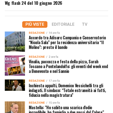
Wg flash 24 del 10 giugno 2026
PIÙ VISTE
EDITORIALE
TV
REDAZIONE
14 ore fa
Accordo tra Adisurc Campania e Conservatorio
“Nicola Sala” per la residenza universitaria “Il
Molino”: presto il bando
REDAZIONE
2 ore fa
Vinalia, paccozza e festa della pizza, Sarah
Toscano a Pontelandolfo: gli eventi del week end
a Benevento e nel Sannio
REDAZIONE
17 ore fa
Inchiesta appalti, Domenico Vessichelli tra gli
indagati. Il sindaco: “Totale estraneità ai fatti,
fiducia nella magistratura”
REDAZIONE
15 ore fa
Mastella: "Ho subito una scarica d'odio
incredibile, ho famiglia a due passi dal Calore"