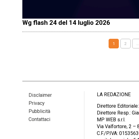
Wg flash 24 del 14 luglio 2026
NAVIGAZIONE
ARTICOLI
1
2
…
LA REDAZIONE
Disclaimer
Privacy
Direttore Editoriale
Pubblicità
Direttore Resp.: G
Contattaci
MP WEB s.r.l.
Via Valfortore, 2 
C.F./P.IVA: 015356