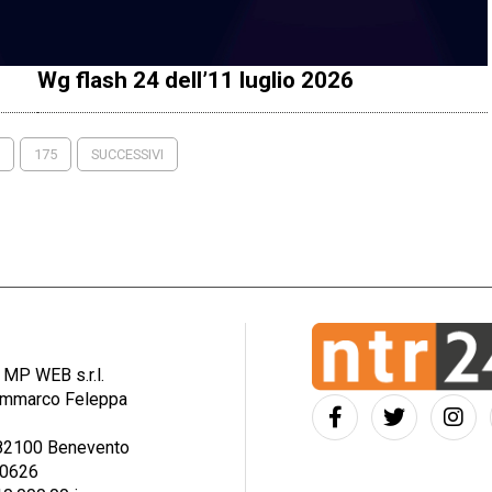
Wg flash 24 dell’11 luglio 2026
175
SUCCESSIVI
: MP WEB s.r.l.
iammarco Feleppa
– 82100 Benevento
30626