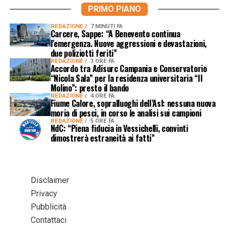
PRIMO PIANO
REDAZIONE
7 MINUTI FA
Carcere, Sappe: “A Benevento continua
l’emergenza. Nuove aggressioni e devastazioni,
due poliziotti feriti”
REDAZIONE
3 ORE FA
Accordo tra Adisurc Campania e Conservatorio
“Nicola Sala” per la residenza universitaria “Il
Molino”: presto il bando
REDAZIONE
4 ORE FA
Fiume Calore, sopralluoghi dell’Asl: nessuna nuova
moria di pesci, in corso le analisi sui campioni
REDAZIONE
5 ORE FA
NdC: “Piena fiducia in Vessichelli, convinti
dimostrerà estraneità ai fatti”
Disclaimer
Privacy
Pubblicità
Contattaci