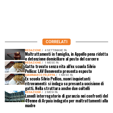
CORRELATI
REDAZIONE
4 SETTIMANE FA
Maltrattamenti in famiglia, in Appello pena ridotta
e detenzione domiciliare al posto del carcere
REDAZIONE
1 MESE FA
Gatto trovato senza vita all’ex scuola Silvio
Pellico: LAV Benevento presenta esposto
GIAMMARCO FELEPPA
1 MESE FA
Ex scuola Silvio Pellico, nuovi inquietanti
ritrovamenti: si indaga su presunta uccisione di
gatti. Nella struttura anche due coltelli
REDAZIONE
2 MESI FA
Lunedì interrogatorio di garanzia nei confronti del
49enne di Arpaia indagato per maltrattamenti alla
madre