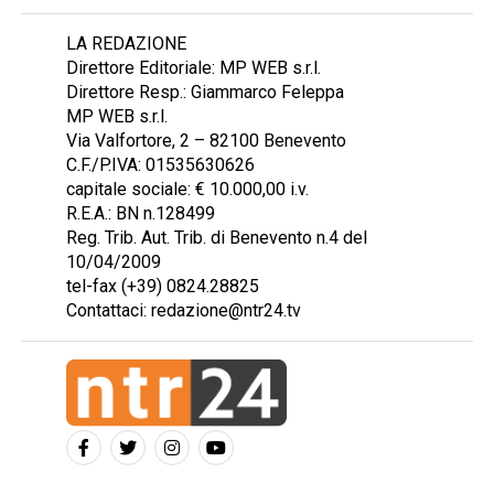
LA REDAZIONE
Direttore Editoriale: MP WEB s.r.l.
Direttore Resp.: Giammarco Feleppa
MP WEB s.r.l.
Via Valfortore, 2 – 82100 Benevento
C.F./P.IVA: 01535630626
capitale sociale: € 10.000,00 i.v.
R.E.A.: BN n.128499
Reg. Trib. Aut. Trib. di Benevento n.4 del
10/04/2009
tel-fax (+39) 0824.28825
Contattaci: redazione@ntr24.tv