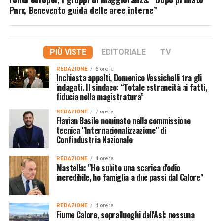
Pnrr, Benevento guida delle aree interne”
PIÙ VISTE
EDITORIALE
TV
REDAZIONE
6 ore fa
Inchiesta appalti, Domenico Vessichelli tra gli
indagati. Il sindaco: “Totale estraneità ai fatti,
fiducia nella magistratura”
REDAZIONE
7 ore fa
Flavian Basile nominato nella commissione
tecnica "Internazionalizzazione" di
Confindustria Nazionale
REDAZIONE
4 ore fa
Mastella: "Ho subito una scarica d'odio
incredibile, ho famiglia a due passi dal Calore"
REDAZIONE
4 ore fa
Fiume Calore, sopralluoghi dell'Asl: nessuna