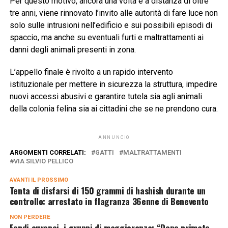
Per questo motivo, ancora una volta e a distanza di oltre
tre anni, viene rinnovato l’invito alle autorità di fare luce non
solo sulle intrusioni nell’edificio e sui possibili episodi di
spaccio, ma anche su eventuali furti e maltrattamenti ai
danni degli animali presenti in zona.
L’appello finale è rivolto a un rapido intervento
istituzionale per mettere in sicurezza la struttura, impedire
nuovi accessi abusivi e garantire tutela sia agli animali
della colonia felina sia ai cittadini che se ne prendono cura.
ANNUNCIO
ARGOMENTI CORRELATI:
GATTI
MALTRATTAMENTI
VIA SILVIO PELLICO
AVANTI IL ​​PROSSIMO
Tenta di disfarsi di 150 grammi di hashish durante un
controllo: arrestato in flagranza 36enne di Benevento
NON PERDERE
Fondi europei, i gruppi di maggioranza: “Dopo primato