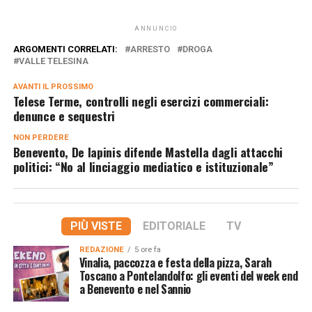
ANNUNCIO
ARGOMENTI CORRELATI:
ARRESTO
DROGA
VALLE TELESINA
AVANTI IL ​​PROSSIMO
Telese Terme, controlli negli esercizi commerciali:
denunce e sequestri
NON PERDERE
Benevento, De Iapinis difende Mastella dagli attacchi
politici: “No al linciaggio mediatico e istituzionale”
PIÙ VISTE
EDITORIALE
TV
REDAZIONE
5 ore fa
Vinalia, paccozza e festa della pizza, Sarah
Toscano a Pontelandolfo: gli eventi del week end
a Benevento e nel Sannio