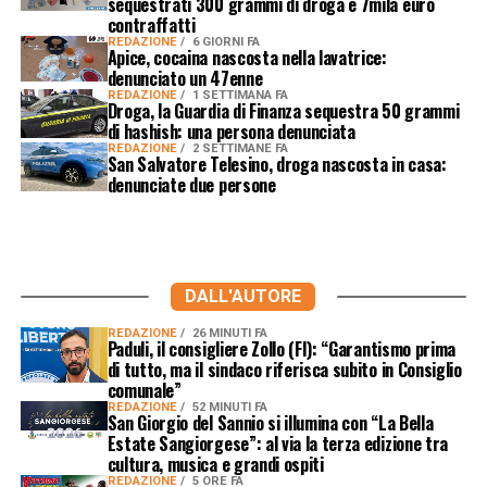
sequestrati 300 grammi di droga e 7mila euro
contraffatti
REDAZIONE
6 GIORNI FA
Apice, cocaina nascosta nella lavatrice:
denunciato un 47enne
REDAZIONE
1 SETTIMANA FA
Droga, la Guardia di Finanza sequestra 50 grammi
di hashish: una persona denunciata
REDAZIONE
2 SETTIMANE FA
San Salvatore Telesino, droga nascosta in casa:
denunciate due persone
DALL'AUTORE
REDAZIONE
26 MINUTI FA
Paduli, il consigliere Zollo (FI): “Garantismo prima
di tutto, ma il sindaco riferisca subito in Consiglio
comunale”
REDAZIONE
52 MINUTI FA
San Giorgio del Sannio si illumina con “La Bella
Estate Sangiorgese”: al via la terza edizione tra
cultura, musica e grandi ospiti
REDAZIONE
5 ORE FA