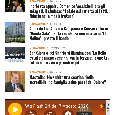
REDAZIONE
20 ore fa
Inchiesta appalti, Domenico Vessichelli tra gli
indagati. Il sindaco: “Totale estraneità ai fatti,
fiducia nella magistratura”
REDAZIONE
17 ore fa
Accordo tra Adisurc Campania e Conservatorio
“Nicola Sala” per la residenza universitaria “Il
Molino”: presto il bando
REDAZIONE
52 minuti fa
San Giorgio del Sannio si illumina con "La Bella
Estate Sangiorgese": al via la terza edizione tra
cultura, musica e grandi ospiti
REDAZIONE
18 ore fa
Mastella: "Ho subito una scarica d'odio
incredibile, ho famiglia a due passi dal Calore"