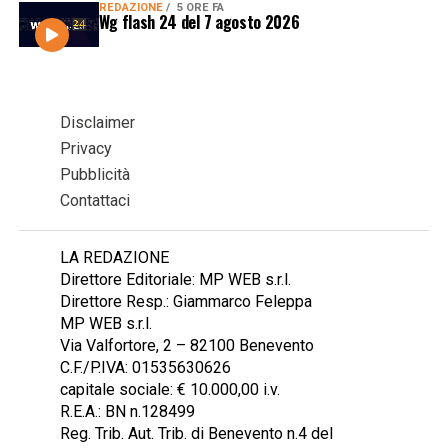
REDAZIONE
5 ORE FA
Wg flash 24 del 7 agosto 2026
Disclaimer
Privacy
Pubblicità
Contattaci
LA REDAZIONE
Direttore Editoriale: MP WEB s.r.l.
Direttore Resp.: Giammarco Feleppa
MP WEB s.r.l.
Via Valfortore, 2 – 82100 Benevento
C.F./P.IVA: 01535630626
capitale sociale: € 10.000,00 i.v.
R.E.A.: BN n.128499
Reg. Trib. Aut. Trib. di Benevento n.4 del