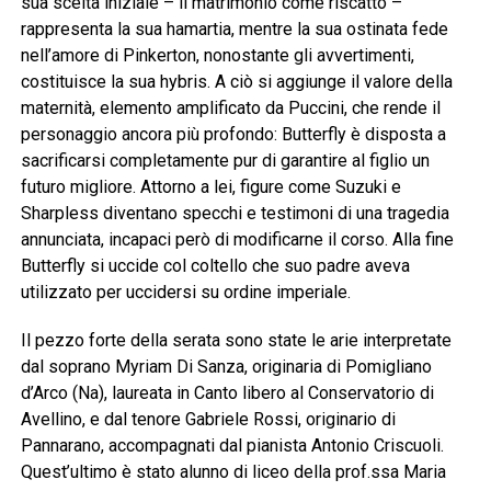
sua scelta iniziale – il matrimonio come riscatto –
rappresenta la sua hamartia, mentre la sua ostinata fede
nell’amore di Pinkerton, nonostante gli avvertimenti,
costituisce la sua hybris. A ciò si aggiunge il valore della
maternità, elemento amplificato da Puccini, che rende il
personaggio ancora più profondo: Butterfly è disposta a
sacrificarsi completamente pur di garantire al figlio un
futuro migliore. Attorno a lei, figure come Suzuki e
Sharpless diventano specchi e testimoni di una tragedia
annunciata, incapaci però di modificarne il corso. Alla fine
Butterfly si uccide col coltello che suo padre aveva
utilizzato per uccidersi su ordine imperiale.
Il pezzo forte della serata sono state le arie interpretate
dal soprano Myriam Di Sanza, originaria di Pomigliano
d’Arco (Na), laureata in Canto libero al Conservatorio di
Avellino, e dal tenore Gabriele Rossi, originario di
Pannarano, accompagnati dal pianista Antonio Criscuoli.
Quest’ultimo è stato alunno di liceo della prof.ssa Maria