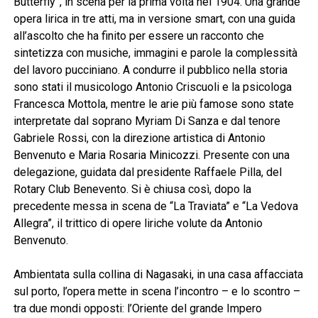
Butterfly”, in scena per la prima volta nel 1904. Una grande
opera lirica in tre atti, ma in versione smart, con una guida
all’ascolto che ha finito per essere un racconto che
sintetizza con musiche, immagini e parole la complessità
del lavoro pucciniano. A condurre il pubblico nella storia
sono stati il musicologo Antonio Criscuoli e la psicologa
Francesca Mottola, mentre le arie più famose sono state
interpretate dal soprano Myriam Di Sanza e dal tenore
Gabriele Rossi, con la direzione artistica di Antonio
Benvenuto e Maria Rosaria Minicozzi. Presente con una
delegazione, guidata dal presidente Raffaele Pilla, del
Rotary Club Benevento. Si è chiusa così, dopo la
precedente messa in scena de “La Traviata” e “La Vedova
Allegra”, il trittico di opere liriche volute da Antonio
Benvenuto.
Ambientata sulla collina di Nagasaki, in una casa affacciata
sul porto, l’opera mette in scena l’incontro – e lo scontro –
tra due mondi opposti: l’Oriente del grande Impero