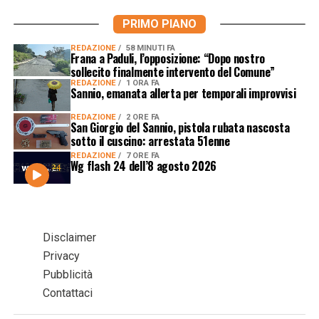
PRIMO PIANO
REDAZIONE
58 MINUTI FA
Frana a Paduli, l’opposizione: “Dopo nostro
sollecito finalmente intervento del Comune”
REDAZIONE
1 ORA FA
Sannio, emanata allerta per temporali improvvisi
REDAZIONE
2 ORE FA
San Giorgio del Sannio, pistola rubata nascosta
sotto il cuscino: arrestata 51enne
REDAZIONE
7 ORE FA
Wg flash 24 dell’8 agosto 2026
Disclaimer
Privacy
Pubblicità
Contattaci