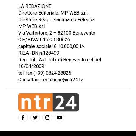
LA REDAZIONE
Direttore Editoriale: MP WEB s.r.l.
Direttore Resp.: Giammarco Feleppa
MP WEB s.r.l.
Via Valfortore, 2 – 82100 Benevento
C.F./P.IVA: 01535630626
capitale sociale: € 10.000,00 i.v.
R.E.A.: BN n.128499
Reg. Trib. Aut. Trib. di Benevento n.4 del
10/04/2009
tel-fax (+39) 0824.28825
Contattaci: redazione@ntr24.tv