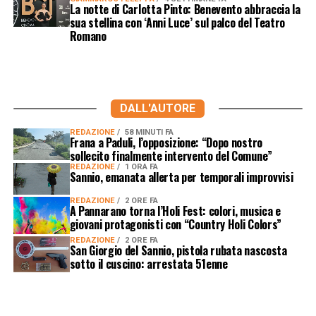
La notte di Carlotta Pinto: Benevento abbraccia la
sua stellina con ‘Anni Luce’ sul palco del Teatro
Romano
DALL'AUTORE
REDAZIONE
58 MINUTI FA
Frana a Paduli, l’opposizione: “Dopo nostro
sollecito finalmente intervento del Comune”
REDAZIONE
1 ORA FA
Sannio, emanata allerta per temporali improvvisi
REDAZIONE
2 ORE FA
A Pannarano torna l’Holi Fest: colori, musica e
giovani protagonisti con “Country Holi Colors”
REDAZIONE
2 ORE FA
San Giorgio del Sannio, pistola rubata nascosta
sotto il cuscino: arrestata 51enne