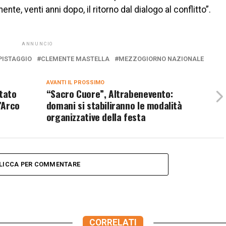
ente, venti anni dopo, il ritorno dal dialogo al conflitto”.
ANNUNCIO
PISTAGGIO
CLEMENTE MASTELLA
MEZZOGIORNO NAZIONALE
AVANTI IL ​​PROSSIMO
itato
“Sacro Cuore”, Altrabenevento:
l’Arco
domani si stabiliranno le modalità
organizzative della festa
LICCA PER COMMENTARE
CORRELATI