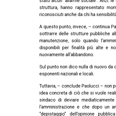
stato alcun “allarme sociale”. Anzi: le 
struttura, hanno rappresentato mo
riconosciuti anche da chi ha sensibilità
A questo punto, invece, – continua Pao
sottrarre delle strutture pubbliche 
manutenzione, solo quando l’ammin
disponibili per finalità più alte e n
nuovamente all’abbandono.
Sul punto non dico nulla di nuovo da q
esponenti nazionali e locali.
Tuttavia, – conclude Paolucci – non p
idea concreta di ciò che si vuole real
sindaco di deviare mediaticamente 
l’amministrazione e che dopo un an
“depistaggio” dell’opinione pubbl