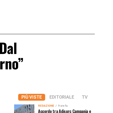
 Dal
orno”
PIÙ VISTE
EDITORIALE
TV
REDAZIONE
9 ore fa
Accordo tra Adisurc Campania e