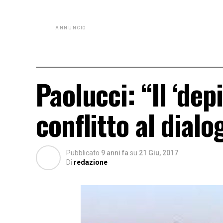
ANNUNCIO
Paolucci: “Il ‘dep
conflitto al dialo
Pubblicato
9 anni fa
su
21 Giu, 2017
Di
redazione