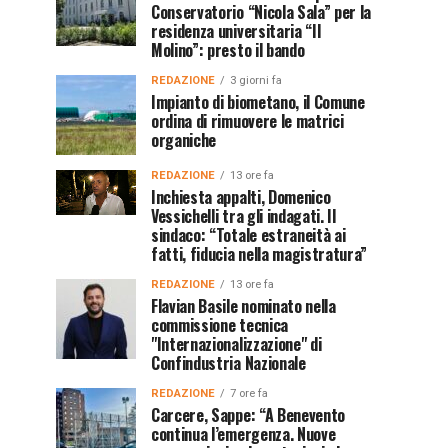
Conservatorio “Nicola Sala” per la
residenza universitaria “Il
Molino”: presto il bando
REDAZIONE
3 giorni fa
Impianto di biometano, il Comune
ordina di rimuovere le matrici
organiche
REDAZIONE
13 ore fa
Inchiesta appalti, Domenico
Vessichelli tra gli indagati. Il
sindaco: “Totale estraneità ai
fatti, fiducia nella magistratura”
REDAZIONE
13 ore fa
Flavian Basile nominato nella
commissione tecnica
"Internazionalizzazione" di
Confindustria Nazionale
REDAZIONE
7 ore fa
Carcere, Sappe: “A Benevento
continua l’emergenza. Nuove