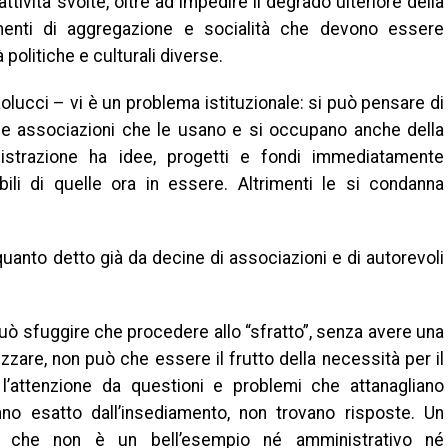
attività svolte, oltre ad impedire il degrado ulteriore della
menti di aggregazione e socialità che devono essere
 politiche e culturali diverse.
lucci – vi è un problema istituzionale: si può pensare di
alle associazioni che le usano e si occupano anche della
istrazione ha idee, progetti e fondi immediatamente
obili di quelle ora in essere. Altrimenti le si condanna
uanto detto già da decine di associazioni e di autorevoli
uò sfuggire che procedere allo “sfratto”, senza avere una
izzare, non può che essere il frutto della necessità per il
l’attenzione da questioni e problemi che attanagliano
no esatto dall’insediamento, non trovano risposte. Un
ica che non è un bell’esempio né amministrativo né