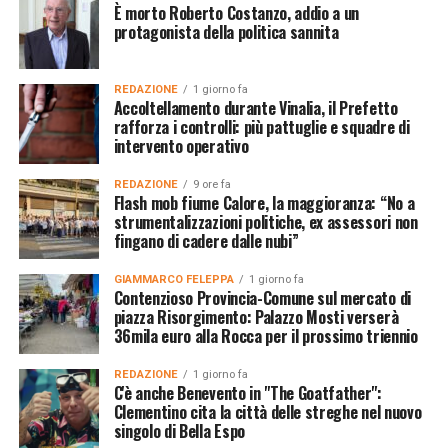
È morto Roberto Costanzo, addio a un
protagonista della politica sannita
REDAZIONE
1 giorno fa
Accoltellamento durante Vinalia, il Prefetto
rafforza i controlli: più pattuglie e squadre di
intervento operativo
REDAZIONE
9 ore fa
Flash mob fiume Calore, la maggioranza: “No a
strumentalizzazioni politiche, ex assessori non
fingano di cadere dalle nubi”
GIAMMARCO FELEPPA
1 giorno fa
Contenzioso Provincia-Comune sul mercato di
piazza Risorgimento: Palazzo Mosti verserà
36mila euro alla Rocca per il prossimo triennio
REDAZIONE
1 giorno fa
C'è anche Benevento in "The Goatfather":
Clementino cita la città delle streghe nel nuovo
singolo di Bella Espo