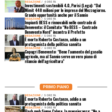
REDAZIONE
4 ORE FA
Investimenti sostenibili 4.0, Parisi (Lega): “Dal
Mimit 448 milioni per le imprese del Mezzogiorno.
Grande opportunità anche per il Sannio
REDAZIONE
5 ORE FA
Impianti BESS e rinnovabili nelle contrade di
Benevento: il Comitato “No BESS – Contrade
Benevento Nord” incontra il Prefetto
REDAZIONE
5 ORE FA
È morto Roberto Costanzo, addio a un
protagonista della politica sannita
REDAZIONE
6 ORE FA
Copagri Benevento: “Bene l’aumento del gasolio
agricolo, ma al Sannio serve un vero piano di
rilancio dell’agricoltura”
PRIMO PIANO
REDAZIONE
5 ORE FA
È morto Roberto Costanzo, addio a un
protagonista della politica sannita
REDAZIONE
9 ORE FA
Flash mob fiume Calore, la maggioranza: “No a