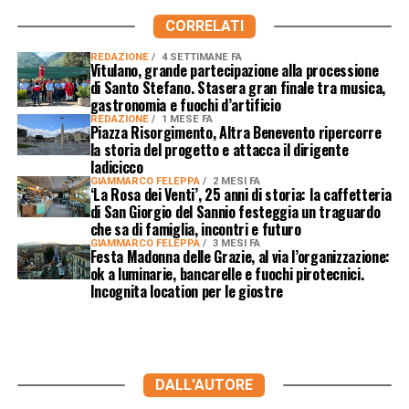
CORRELATI
REDAZIONE
4 SETTIMANE FA
Vitulano, grande partecipazione alla processione
di Santo Stefano. Stasera gran finale tra musica,
gastronomia e fuochi d’artificio
REDAZIONE
1 MESE FA
Piazza Risorgimento, Altra Benevento ripercorre
la storia del progetto e attacca il dirigente
Iadicicco
GIAMMARCO FELEPPA
2 MESI FA
‘La Rosa dei Venti’, 25 anni di storia: la caffetteria
di San Giorgio del Sannio festeggia un traguardo
che sa di famiglia, incontri e futuro
GIAMMARCO FELEPPA
3 MESI FA
Festa Madonna delle Grazie, al via l’organizzazione:
ok a luminarie, bancarelle e fuochi pirotecnici.
Incognita location per le giostre
DALL'AUTORE