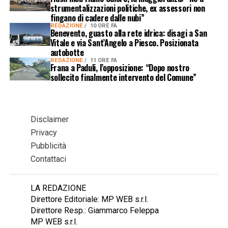
strumentalizzazioni politiche, ex assessori non
fingano di cadere dalle nubi”
REDAZIONE
10 ORE FA
Benevento, guasto alla rete idrica: disagi a San
Vitale e via Sant’Angelo a Piesco. Posizionata
autobotte
REDAZIONE
11 ORE FA
Frana a Paduli, l’opposizione: “Dopo nostro
sollecito finalmente intervento del Comune”
Disclaimer
Privacy
Pubblicità
Contattaci
LA REDAZIONE
Direttore Editoriale: MP WEB s.r.l.
Direttore Resp.: Giammarco Feleppa
MP WEB s.r.l.