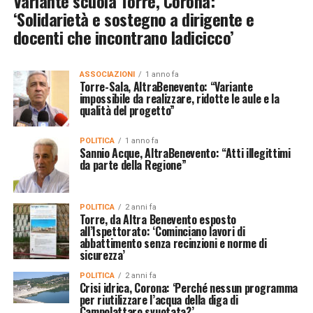
Variante scuola Torre, Corona:
‘Solidarietà e sostegno a dirigente e
docenti che incontrano Iadicicco’
ASSOCIAZIONI
1 anno fa
Torre-Sala, AltraBenevento: “Variante
impossibile da realizzare, ridotte le aule e la
qualità del progetto”
POLITICA
1 anno fa
Sannio Acque, AltraBenevento: “Atti illegittimi
da parte della Regione”
POLITICA
2 anni fa
Torre, da Altra Benevento esposto
all’Ispettorato: ‘Cominciano lavori di
abbattimento senza recinzioni e norme di
sicurezza’
POLITICA
2 anni fa
Crisi idrica, Corona: ‘Perché nessun programma
per riutilizzare l’acqua della diga di
Campolattaro svuotata?’