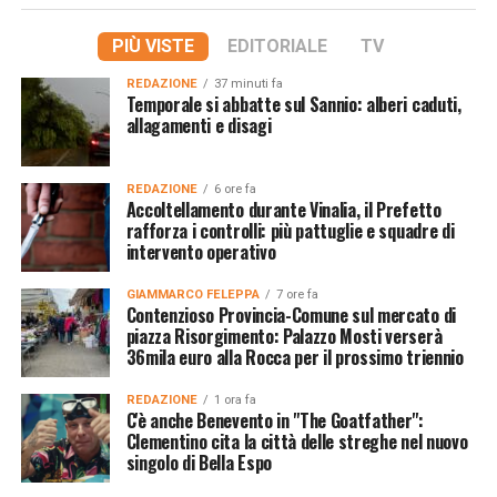
PIÙ VISTE
EDITORIALE
TV
REDAZIONE
37 minuti fa
Temporale si abbatte sul Sannio: alberi caduti,
allagamenti e disagi
REDAZIONE
6 ore fa
Accoltellamento durante Vinalia, il Prefetto
rafforza i controlli: più pattuglie e squadre di
intervento operativo
GIAMMARCO FELEPPA
7 ore fa
Contenzioso Provincia-Comune sul mercato di
piazza Risorgimento: Palazzo Mosti verserà
36mila euro alla Rocca per il prossimo triennio
REDAZIONE
1 ora fa
C'è anche Benevento in "The Goatfather":
Clementino cita la città delle streghe nel nuovo
singolo di Bella Espo