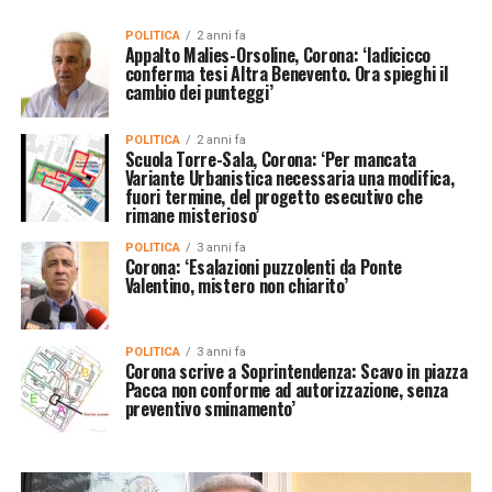
POLITICA
2 anni fa
Appalto Malies-Orsoline, Corona: ‘Iadicicco
conferma tesi Altra Benevento. Ora spieghi il
cambio dei punteggi’
POLITICA
2 anni fa
Scuola Torre-Sala, Corona: ‘Per mancata
Variante Urbanistica necessaria una modifica,
fuori termine, del progetto esecutivo che
rimane misterioso’
POLITICA
3 anni fa
Corona: ‘Esalazioni puzzolenti da Ponte
Valentino, mistero non chiarito’
POLITICA
3 anni fa
Corona scrive a Soprintendenza: Scavo in piazza
Pacca non conforme ad autorizzazione, senza
preventivo sminamento’