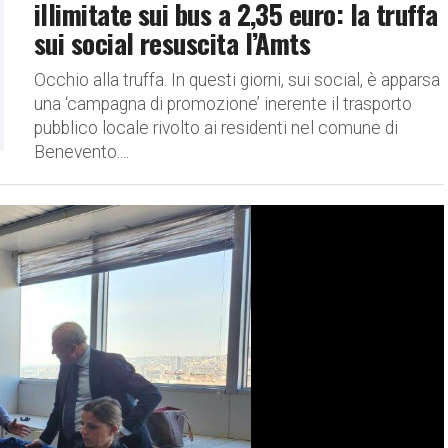
illimitate sui bus a 2,35 euro: la truffa
sui social resuscita l’Amts
Occhio alla truffa. In questi giorni, sui social, è apparsa
una ‘campagna di promozione’ inerente il trasporto
pubblico locale rivolto ai residenti nel comune di
Benevento....