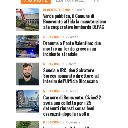
PIÙ VISTE
EDITORIALE
TV
ALBERTO TRANFA
9 ore fa
Verde pubblico, il Comune di
Benevento affida la manutenzione
alla cooperativa lombarda DEPAC
REDAZIONE
22 ore fa
Dramma a Ponte Valentino: due
morti e un ferito grave in un
incidente stradale
REDAZIONE
7 ore fa
Scuola e IRC, don Salvatore
Soreca nominato direttore ad
interim dell'Ufficio Diocesano
REDAZIONE
13 ore fa
Carcere di Benevento, Civico22
avvia una colletta per i 25
detenuti rimasti senza beni
essenziali dopo la rivolta
REDAZIONE
2 giorni fa