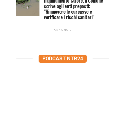
Inquinamento Calore, il Comune
scrive agli enti preposti:
"Rimuovere le carcasse e
verificare i rischi sanitari"
ANNUNCIO
PODCAST NTR24