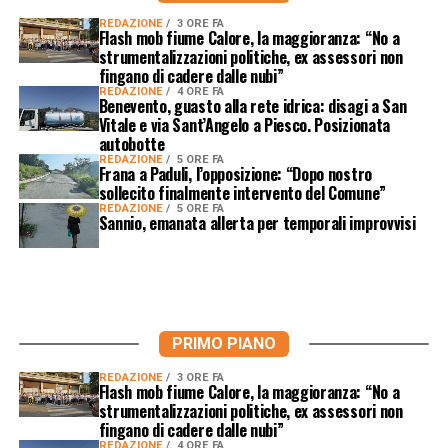
REDAZIONE
3 ORE FA
Flash mob fiume Calore, la maggioranza: “No a
strumentalizzazioni politiche, ex assessori non
fingano di cadere dalle nubi”
REDAZIONE
4 ORE FA
Benevento, guasto alla rete idrica: disagi a San
Vitale e via Sant’Angelo a Piesco. Posizionata
autobotte
REDAZIONE
5 ORE FA
Frana a Paduli, l’opposizione: “Dopo nostro
sollecito finalmente intervento del Comune”
REDAZIONE
5 ORE FA
Sannio, emanata allerta per temporali improvvisi
PRIMO PIANO
REDAZIONE
3 ORE FA
Flash mob fiume Calore, la maggioranza: “No a
strumentalizzazioni politiche, ex assessori non
fingano di cadere dalle nubi”
REDAZIONE
4 ORE FA