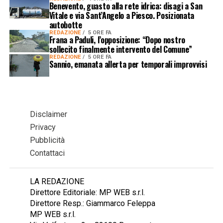
Benevento, guasto alla rete idrica: disagi a San
Vitale e via Sant’Angelo a Piesco. Posizionata
autobotte
REDAZIONE
5 ORE FA
Frana a Paduli, l’opposizione: “Dopo nostro
sollecito finalmente intervento del Comune”
REDAZIONE
5 ORE FA
Sannio, emanata allerta per temporali improvvisi
Disclaimer
Privacy
Pubblicità
Contattaci
LA REDAZIONE
Direttore Editoriale: MP WEB s.r.l.
Direttore Resp.: Giammarco Feleppa
MP WEB s.r.l.