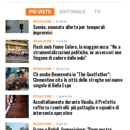
PIÙ VISTE
EDITORIALE
TV
REDAZIONE
5 ore fa
Sannio, emanata allerta per temporali
improvvisi
REDAZIONE
3 ore fa
Flash mob fiume Calore, la maggioranza: “No a
strumentalizzazioni politiche, ex assessori non
fingano di cadere dalle nubi”
REDAZIONE
24 ore fa
C'è anche Benevento in "The Goatfather":
Clementino cita la città delle streghe nel nuovo
singolo di Bella Espo
REDAZIONE
1 giorno fa
Accoltellamento durante Vinalia, il Prefetto
rafforza i controlli: più pattuglie e squadre di
intervento operativo
REDAZIONE
5 ore fa
Frana a Paduli, l'opposizione: "Dopo nostro