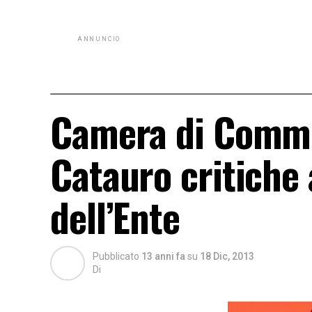
ANNUNCIO
Camera di Commer
Catauro critiche 
dell’Ente
Pubblicato
13 anni fa
su
18 Dic, 2013
Di