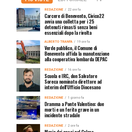
REDAZIONE
22 ore fa
Carcere di Benevento, Civico22
avvia una colletta per i 25
detenuti rimasti senza beni
essenziali dopo la rivolta
ALBERTO TRANFA
19 ore fa
Verde pubblico, il Comune di
Benevento affida la manutenzione
alla cooperativa lombarda DEPAC
REDAZIONE
16 ore fa
Scuola e IRC, don Salvatore
Soreca nominato direttore ad
interim dell'Ufficio Diocesano
REDAZIONE
1 giorno fa
Dramma a Ponte Valentino: due
morti e un ferito grave in un
incidente stradale
REDAZIONE
2 ore fa