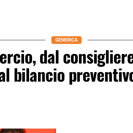
GENERICA
cio, dal consiglier
al bilancio preventiv