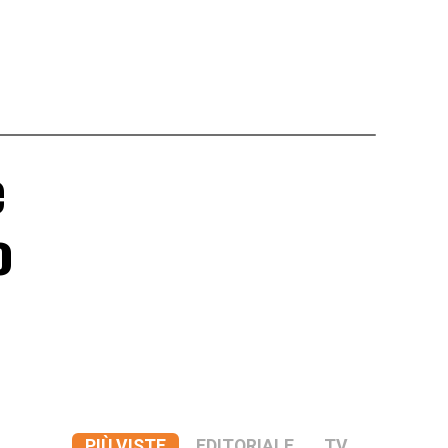
e
o
PIÙ VISTE
EDITORIALE
TV