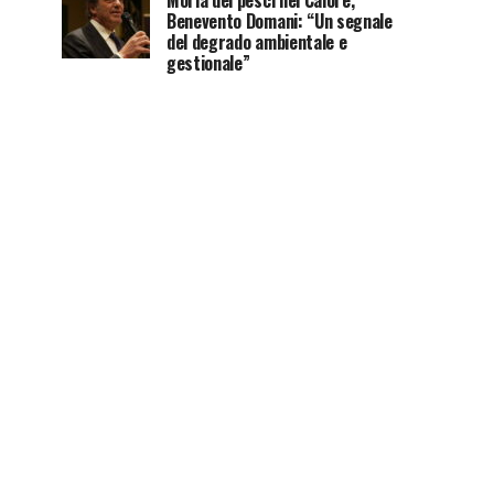
Moria dei pesci nel Calore,
Benevento Domani: “Un segnale
del degrado ambientale e
gestionale”