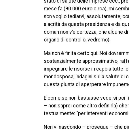
stato di salute delle imprese ecc., p
mese fa (80.000 euro circa), mi sembr
non voglio tediarvi, assolutamente, co
alacrità da questa presidenza e da que
doman non v’è certezza, che alcune di
organo di controllo, vedremo).
Ma non è finita certo qui. Noi dovrem
sostanzialmente approssimativo, raffa
impegnare le risorse in capo a tutte le 
mondosposa, indagini sulla salute di c
questa giunta di sperperare impunement
E come se non bastasse vedersi poi ripo
– non saprei come altro definirla) che 
testualmente: “per interventi economic
Non vi nascondo – prosegue – che più