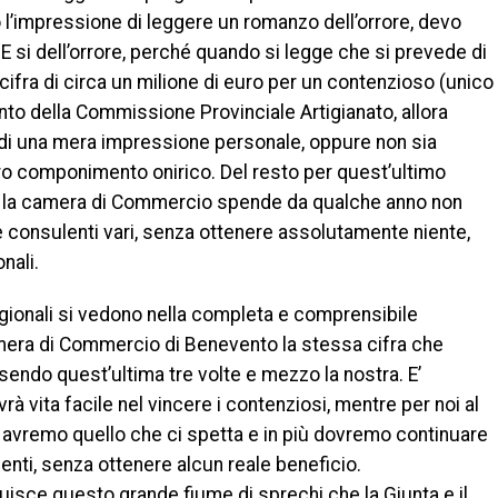
’impressione di leggere un romanzo dell’orrore, devo
E si dell’orrore, perché quando si legge che si prevede di
ifra di circa un milione di euro per un contenzioso (unico
ento della Commissione Provinciale Artigianato, allora
i di una mera impressione personale, oppure non sia
o componimento onirico. Del resto per quest’ultimo
 la camera di Commercio spende da qualche anno non
 consulenti vari, senza ottenere assolutamente niente,
nali.
egionali si vedono nella completa e comprensibile
amera di Commercio di Benevento la stessa cifra che
sendo quest’ultima tre volte e mezzo la nostra. E’
 vita facile nel vincere i contenziosi, mentre per noi al
n avremo quello che ci spetta e in più dovremo continuare
enti, senza ottenere alcun reale beneficio.
tuisce questo grande fiume di sprechi che la Giunta e il