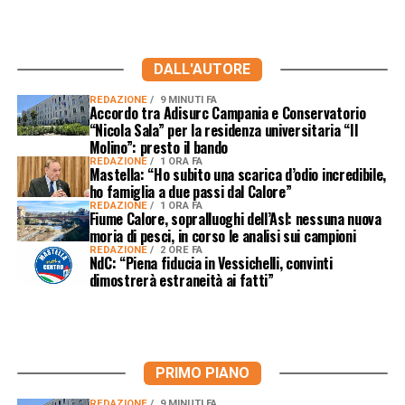
DALL'AUTORE
REDAZIONE
9 MINUTI FA
Accordo tra Adisurc Campania e Conservatorio
“Nicola Sala” per la residenza universitaria “Il
Molino”: presto il bando
REDAZIONE
1 ORA FA
Mastella: “Ho subito una scarica d’odio incredibile,
ho famiglia a due passi dal Calore”
REDAZIONE
1 ORA FA
Fiume Calore, sopralluoghi dell’Asl: nessuna nuova
moria di pesci, in corso le analisi sui campioni
REDAZIONE
2 ORE FA
NdC: “Piena fiducia in Vessichelli, convinti
dimostrerà estraneità ai fatti”
PRIMO PIANO
REDAZIONE
9 MINUTI FA