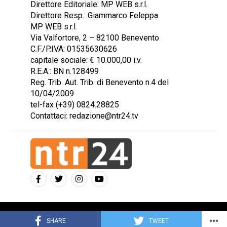
Direttore Editoriale: MP WEB s.r.l.
Direttore Resp.: Giammarco Feleppa
MP WEB s.r.l.
Via Valfortore, 2 – 82100 Benevento
C.F./P.IVA: 01535630626
capitale sociale: € 10.000,00 i.v.
R.E.A.: BN n.128499
Reg. Trib. Aut. Trib. di Benevento n.4 del
10/04/2009
tel-fax (+39) 0824.28825
Contattaci: redazione@ntr24.tv
Copyright © 2023 Intelligentia S.r.l.
SHARE
TWEET