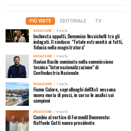
PIÙ VISTE
EDITORIALE
TV
REDAZIONE
4 ore fa
Inchiesta appalti, Domenico Vessichelli tra gli
indagati. Il sindaco: “Totale estraneità ai fatti,
fiducia nella magistratura”
REDAZIONE
4 ore fa
Flavian Basile nominato nella commissione
tecnica "Internazionalizzazione" di
Confindustria Nazionale
REDAZIONE
1 ora fa
Fiume Calore, sopralluoghi dell'Asl: nessuna
nuova moria di pesci, in corso le analisi sui
campioni
REDAZIONE
6 ore fa
Cambio al vertice di Formedil Benevento:
Raffaele Gatti nuovo presidente