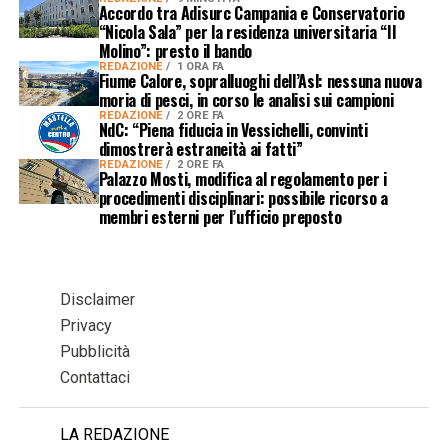
Accordo tra Adisurc Campania e Conservatorio
“Nicola Sala” per la residenza universitaria “Il
Molino”: presto il bando
REDAZIONE
1 ORA FA
Fiume Calore, sopralluoghi dell’Asl: nessuna nuova
moria di pesci, in corso le analisi sui campioni
REDAZIONE
2 ORE FA
NdC: “Piena fiducia in Vessichelli, convinti
dimostrerà estraneità ai fatti”
REDAZIONE
2 ORE FA
Palazzo Mosti, modifica al regolamento per i
procedimenti disciplinari: possibile ricorso a
membri esterni per l’ufficio preposto
Disclaimer
Privacy
Pubblicità
Contattaci
LA REDAZIONE