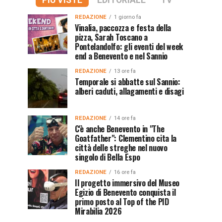
PIÙ VISTE
EDITORIALE
TV
REDAZIONE
1 giorno fa
Vinalia, paccozza e festa della
pizza, Sarah Toscano a
Pontelandolfo: gli eventi del week
end a Benevento e nel Sannio
REDAZIONE
13 ore fa
Temporale si abbatte sul Sannio:
alberi caduti, allagamenti e disagi
REDAZIONE
14 ore fa
C'è anche Benevento in "The
Goatfather": Clementino cita la
città delle streghe nel nuovo
singolo di Bella Espo
REDAZIONE
16 ore fa
Il progetto immersivo del Museo
Egizio di Benevento conquista il
primo posto al Top of the PID
Mirabilia 2026