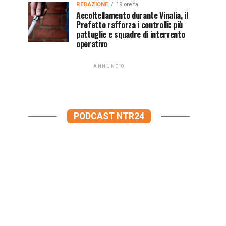
REDAZIONE
19 ore fa
Accoltellamento durante Vinalia, il
Prefetto rafforza i controlli: più
pattuglie e squadre di intervento
operativo
ANNUNCIO
PODCAST NTR24