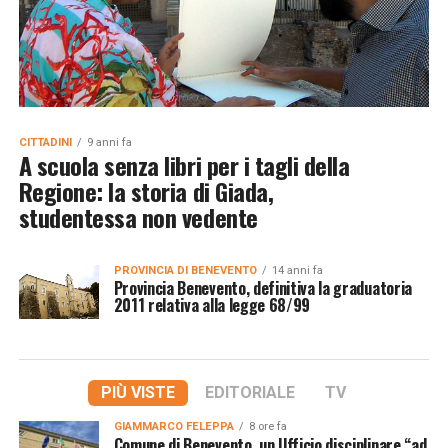
CITTADINI
9 anni fa
A scuola senza libri per i tagli della
Regione: la storia di Giada,
studentessa non vedente
PROVINCIA DI BENEVENTO
14 anni fa
Provincia Benevento, definitiva la graduatoria
2011 relativa alla legge 68/99
PIÙ VISTE
EDITORIALE
TV
GIAMMARCO FELEPPA
8 ore fa
Comune di Benevento, un Ufficio disciplinare “ad