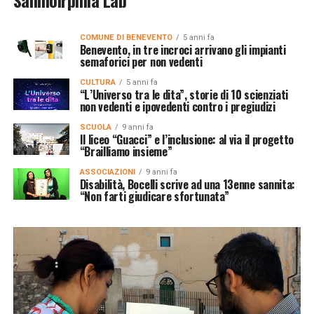
COMUNE DI BENEVENTO
5 anni fa
Benevento, in tre incroci arrivano gli impianti
semaforici per non vedenti
CULTURA
5 anni fa
“L’Universo tra le dita”, storie di 10 scienziati
non vedenti e ipovedenti contro i pregiudizi
SCUOLA
9 anni fa
Il liceo “Guacci” e l’inclusione: al via il progetto
“Brailliamo insieme”
ASSOCIAZIONI
9 anni fa
Disabilità, Bocelli scrive ad una 13enne sannita:
“Non farti giudicare sfortunata”