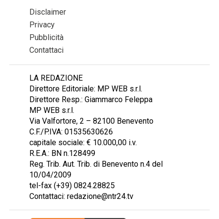
Disclaimer
Privacy
Pubblicità
Contattaci
LA REDAZIONE
Direttore Editoriale: MP WEB s.r.l.
Direttore Resp.: Giammarco Feleppa
MP WEB s.r.l.
Via Valfortore, 2 – 82100 Benevento
C.F./P.IVA: 01535630626
capitale sociale: € 10.000,00 i.v.
R.E.A.: BN n.128499
Reg. Trib. Aut. Trib. di Benevento n.4 del
10/04/2009
tel-fax (+39) 0824.28825
Contattaci: redazione@ntr24.tv