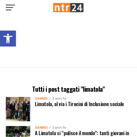
Open toolbar
Tutti i post taggati "limatola"
SANNIO
2 anni fa
Limatola, al via i Tirocini di Inclusione sociale
SANNIO
2 anni fa
A Limatola si “pulisce il mondo”: tanti giovani in