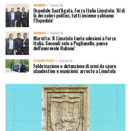
SANNIO
3 anni fa
Ospedale Sant’Agata, Forza Italia Limatola: ‘Al di
là dei colori politici, tutti insieme salviamo
l’Ospedale’
SANNIO
3 anni fa
Marotta: ‘A Limatola tante adesioni a Forza
Italia. Secondi solo a Puglianello, paese
dell’onorevole Rubano’
STICKY POST
3 anni fa
Fabbricazione e detenzione di armi da sparo
clandestine e munizioni: arresto a Limatola