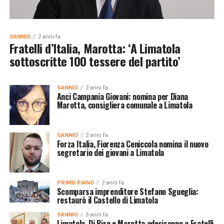
SANNIO
2 anni fa
Fratelli d’Italia, Marotta: ‘A Limatola
sottoscritte 100 tessere del partito’
SANNIO
2 anni fa
Anci Campania Giovani: nomina per Diana
Marotta, consigliera comunale a Limatola
SANNIO
2 anni fa
Forza Italia, Fiorenza Ceniccola nomina il nuovo
segretario dei giovani a Limatola
PRIMO PIANO
2 anni fa
Scomparsa imprenditore Stefano Sgueglia:
restaurò il Castello di Limatola
SANNIO
3 anni fa
Limatola, Di Piro e Marotta aderiscono a Fratelli