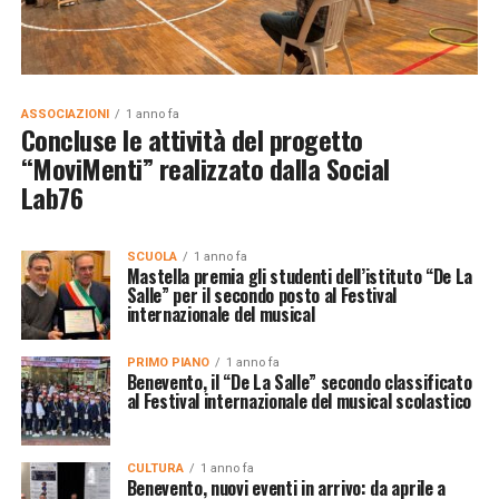
ASSOCIAZIONI
1 anno fa
Concluse le attività del progetto
“MoviMenti” realizzato dalla Social
Lab76
SCUOLA
1 anno fa
Mastella premia gli studenti dell’istituto “De La
Salle” per il secondo posto al Festival
internazionale del musical
PRIMO PIANO
1 anno fa
Benevento, il “De La Salle” secondo classificato
al Festival internazionale del musical scolastico
CULTURA
1 anno fa
Benevento, nuovi eventi in arrivo: da aprile a