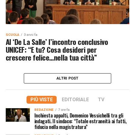
SCUOLA
3 anni fa
Al ‘De La Salle’ l’incontro conclusivo
UNICEF: “E tu? Cosa desideri per
crescere felice…nella tua città”
ALTRI POST
PIÙ VISTE
EDITORIALE
TV
REDAZIONE
7 ore fa
Inchiesta appalti, Domenico Vessichelli tra gli
indagati. Il sindaco: “Totale estraneità ai fatti,
fiducia nella magistratura”