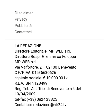
Disclaimer
Privacy
Pubblicità
Contattaci
LA REDAZIONE
Direttore Editoriale: MP WEB s.r.l.
Direttore Resp.: Giammarco Feleppa
MP WEB s.r.l.
Via Valfortore, 2 – 82100 Benevento
C.F./P.IVA: 01535630626
capitale sociale: € 10.000,00 i.v.
R.E.A.: BN n.128499
Reg. Trib. Aut. Trib. di Benevento n.4 del
10/04/2009
tel-fax (+39) 0824.28825
Contattaci: redazione@ntr24.tv