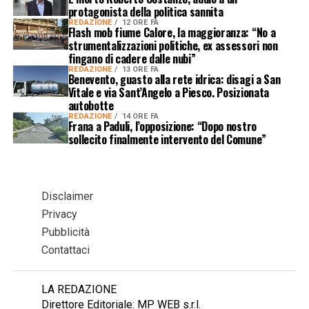
protagonista della politica sannita
REDAZIONE
12 ORE FA
Flash mob fiume Calore, la maggioranza: “No a
strumentalizzazioni politiche, ex assessori non
fingano di cadere dalle nubi”
REDAZIONE
13 ORE FA
Benevento, guasto alla rete idrica: disagi a San
Vitale e via Sant’Angelo a Piesco. Posizionata
autobotte
REDAZIONE
14 ORE FA
Frana a Paduli, l’opposizione: “Dopo nostro
sollecito finalmente intervento del Comune”
Disclaimer
Privacy
Pubblicità
Contattaci
LA REDAZIONE
Direttore Editoriale: MP WEB s.r.l.