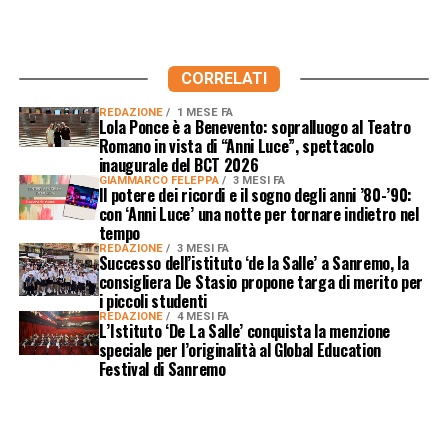
CORRELATI
REDAZIONE
1 MESE FA
Lola Ponce è a Benevento: sopralluogo al Teatro
Romano in vista di “Anni Luce”, spettacolo
inaugurale del BCT 2026
GIAMMARCO FELEPPA
3 MESI FA
Il potere dei ricordi e il sogno degli anni ’80-’90:
con ‘Anni Luce’ una notte per tornare indietro nel
tempo
REDAZIONE
3 MESI FA
Successo dell’istituto ‘de la Salle’ a Sanremo, la
consigliera De Stasio propone targa di merito per
i piccoli studenti
REDAZIONE
4 MESI FA
L’Istituto ‘De La Salle’ conquista la menzione
speciale per l’originalità al Global Education
Festival di Sanremo