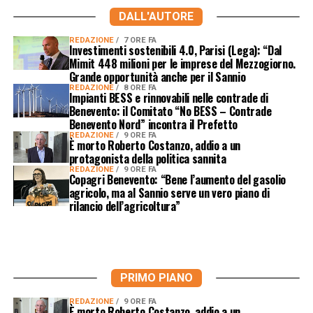
DALL'AUTORE
REDAZIONE
7 ORE FA
Investimenti sostenibili 4.0, Parisi (Lega): “Dal
Mimit 448 milioni per le imprese del Mezzogiorno.
Grande opportunità anche per il Sannio
REDAZIONE
8 ORE FA
Impianti BESS e rinnovabili nelle contrade di
Benevento: il Comitato “No BESS – Contrade
Benevento Nord” incontra il Prefetto
REDAZIONE
9 ORE FA
È morto Roberto Costanzo, addio a un
protagonista della politica sannita
REDAZIONE
9 ORE FA
Copagri Benevento: “Bene l’aumento del gasolio
agricolo, ma al Sannio serve un vero piano di
rilancio dell’agricoltura”
PRIMO PIANO
REDAZIONE
9 ORE FA
È morto Roberto Costanzo, addio a un