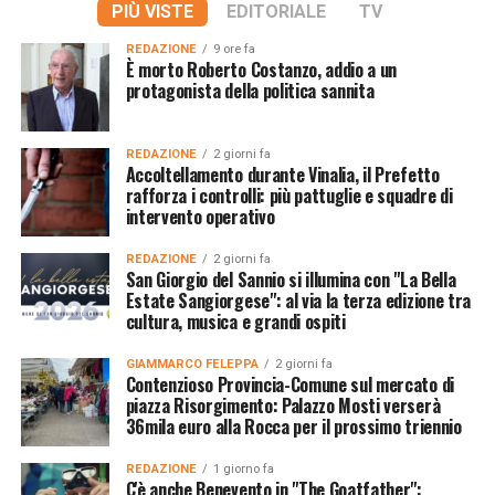
PIÙ VISTE
EDITORIALE
TV
REDAZIONE
9 ore fa
È morto Roberto Costanzo, addio a un
protagonista della politica sannita
REDAZIONE
2 giorni fa
Accoltellamento durante Vinalia, il Prefetto
rafforza i controlli: più pattuglie e squadre di
intervento operativo
REDAZIONE
2 giorni fa
San Giorgio del Sannio si illumina con "La Bella
Estate Sangiorgese": al via la terza edizione tra
cultura, musica e grandi ospiti
GIAMMARCO FELEPPA
2 giorni fa
Contenzioso Provincia-Comune sul mercato di
piazza Risorgimento: Palazzo Mosti verserà
36mila euro alla Rocca per il prossimo triennio
REDAZIONE
1 giorno fa
C'è anche Benevento in "The Goatfather":