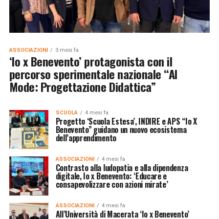
ASSOCIAZIONI
3 mesi fa
‘Io x Benevento’ protagonista con il
percorso sperimentale nazionale “AI
Mode: Progettazione Didattica”
SCUOLA
4 mesi fa
Progetto ‘Scuola Estesa’, INDIRE e APS “Io X
Benevento” guidano un nuovo ecosistema
dell’apprendimento
ASSOCIAZIONI
4 mesi fa
Contrasto alla ludopatia e alla dipendenza
digitale, Io x Benevento: ‘Educare e
consapevolizzare con azioni mirate’
ASSOCIAZIONI
4 mesi fa
All’Università di Macerata ‘Io x Benevento’