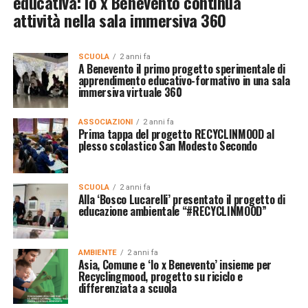
educativa: Io x Benevento continua
attività nella sala immersiva 360
SCUOLA
2 anni fa
A Benevento il primo progetto sperimentale di
apprendimento educativo-formativo in una sala
immersiva virtuale 360
ASSOCIAZIONI
2 anni fa
Prima tappa del progetto RECYCLINMOOD al
plesso scolastico San Modesto Secondo
SCUOLA
2 anni fa
Alla ‘Bosco Lucarelli’ presentato il progetto di
educazione ambientale “#RECYCLINMOOD”
AMBIENTE
2 anni fa
Asia, Comune e ‘Io x Benevento’ insieme per
Recyclingmood, progetto su riciclo e
differenziata a scuola