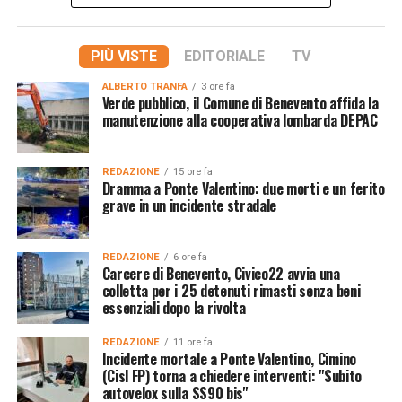
PIÙ VISTE
EDITORIALE
TV
ALBERTO TRANFA
3 ore fa
Verde pubblico, il Comune di Benevento affida la
manutenzione alla cooperativa lombarda DEPAC
REDAZIONE
15 ore fa
Dramma a Ponte Valentino: due morti e un ferito
grave in un incidente stradale
REDAZIONE
6 ore fa
Carcere di Benevento, Civico22 avvia una
colletta per i 25 detenuti rimasti senza beni
essenziali dopo la rivolta
REDAZIONE
11 ore fa
Incidente mortale a Ponte Valentino, Cimino
(Cisl FP) torna a chiedere interventi: "Subito
autovelox sulla SS90 bis"