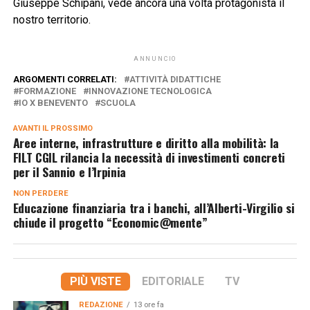
Giuseppe Schipani, vede ancora una volta protagonista il
nostro territorio.
ANNUNCIO
ARGOMENTI CORRELATI:
ATTIVITÀ DIDATTICHE
FORMAZIONE
INNOVAZIONE TECNOLOGICA
IO X BENEVENTO
SCUOLA
AVANTI IL ​​PROSSIMO
Aree interne, infrastrutture e diritto alla mobilità: la
FILT CGIL rilancia la necessità di investimenti concreti
per il Sannio e l’Irpinia
NON PERDERE
Educazione finanziaria tra i banchi, all’Alberti-Virgilio si
chiude il progetto “Economic@mente”
PIÙ VISTE
EDITORIALE
TV
REDAZIONE
13 ore fa