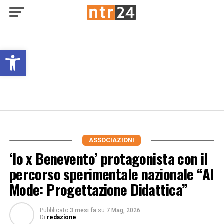
Open toolbar
ASSOCIAZIONI
‘Io x Benevento’ protagonista con il
percorso sperimentale nazionale “AI
Mode: Progettazione Didattica”
Pubblicato
3 mesi fa
su
7 Mag, 2026
Di
redazione