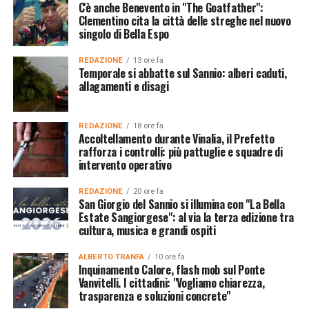
C'è anche Benevento in "The Goatfather":
Clementino cita la città delle streghe nel nuovo
singolo di Bella Espo
REDAZIONE
13 ore fa
Temporale si abbatte sul Sannio: alberi caduti,
allagamenti e disagi
REDAZIONE
18 ore fa
Accoltellamento durante Vinalia, il Prefetto
rafforza i controlli: più pattuglie e squadre di
intervento operativo
REDAZIONE
20 ore fa
San Giorgio del Sannio si illumina con "La Bella
Estate Sangiorgese": al via la terza edizione tra
cultura, musica e grandi ospiti
ALBERTO TRANFA
10 ore fa
Inquinamento Calore, flash mob sul Ponte
Vanvitelli. I cittadini: "Vogliamo chiarezza,
trasparenza e soluzioni concrete"