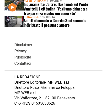
ALBERTO TRANFA
10 ORE FA
Inquinamento Calore, flash mob sul Ponte
Vanvitelli. I cittadini: “Vogliamo chiarezza,
trasparenza e soluzioni concrete”
REDAZIONE
12 ORE FA
Accoltellamento a Guardia Sanframondi:
individuato il presunto autore
Disclaimer
Privacy
Pubblicità
Contattaci
LA REDAZIONE
Direttore Editoriale: MP WEB s.r.l.
Direttore Resp.: Giammarco Feleppa
MP WEB s.r.l.
Via Valfortore, 2 – 82100 Benevento
C.F./P.IVA: 01535630626