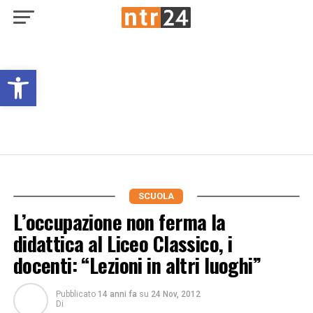
Open toolbar
SCUOLA
L’occupazione non ferma la
didattica al Liceo Classico, i
docenti: “Lezioni in altri luoghi”
Pubblicato
14 anni fa
su
24 Nov, 2012
Di