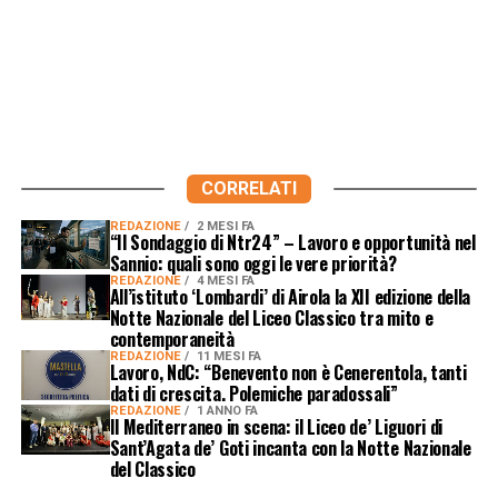
CORRELATI
REDAZIONE
2 MESI FA
“Il Sondaggio di Ntr24” – Lavoro e opportunità nel
Sannio: quali sono oggi le vere priorità?
REDAZIONE
4 MESI FA
All’istituto ‘Lombardi’ di Airola la XII edizione della
Notte Nazionale del Liceo Classico tra mito e
contemporaneità
REDAZIONE
11 MESI FA
Lavoro, NdC: “Benevento non è Cenerentola, tanti
dati di crescita. Polemiche paradossali”
REDAZIONE
1 ANNO FA
Il Mediterraneo in scena: il Liceo de’ Liguori di
Sant’Agata de’ Goti incanta con la Notte Nazionale
del Classico