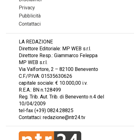
Privacy
Pubblicità
Contattaci
LA REDAZIONE
Direttore Editoriale: MP WEB s.r.l.
Direttore Resp.: Giammarco Feleppa
MP WEB s.r.l.
Via Valfortore, 2 – 82100 Benevento
C.F./P.IVA: 01535630626
capitale sociale: € 10.000,00 i.v.
R.E.A.: BN n.128499
Reg. Trib. Aut. Trib. di Benevento n.4 del
10/04/2009
tel-fax (+39) 0824.28825
Contattaci: redazione@ntr24.tv