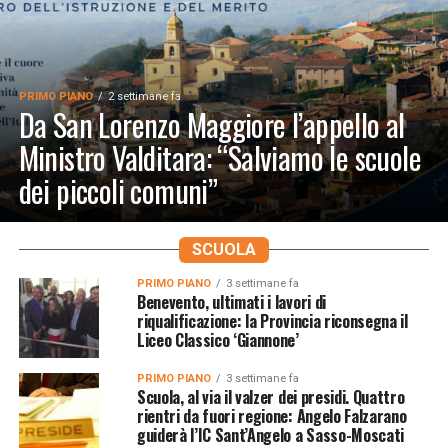
PRIMO PIANO
2 settimane fa
Da San Lorenzo Maggiore l’appello al
Ministro Valditara: “Salviamo le scuole
dei piccoli comuni”
SCUOLA
PRIMO PIANO
3 settimane fa
Benevento, ultimati i lavori di
riqualificazione: la Provincia riconsegna il
Liceo Classico ‘Giannone’
PRIMO PIANO
3 settimane fa
Scuola, al via il valzer dei presidi. Quattro
rientri da fuori regione: Angelo Falzarano
guiderà l’IC Sant’Angelo a Sasso-Moscati