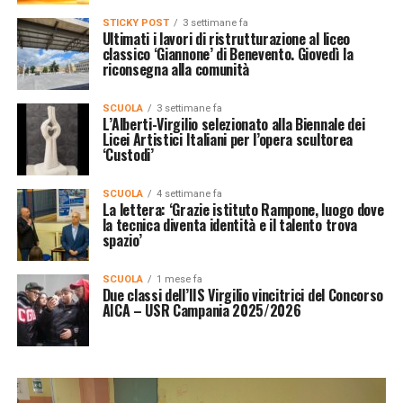
STICKY POST
3 settimane fa
Ultimati i lavori di ristrutturazione al liceo
classico ‘Giannone’ di Benevento. Giovedì la
riconsegna alla comunità
SCUOLA
3 settimane fa
L’Alberti-Virgilio selezionato alla Biennale dei
Licei Artistici Italiani per l’opera scultorea
‘Custodi’
SCUOLA
4 settimane fa
La lettera: ‘Grazie istituto Rampone, luogo dove
la tecnica diventa identità e il talento trova
spazio’
SCUOLA
1 mese fa
Due classi dell’IIS Virgilio vincitrici del Concorso
AICA – USR Campania 2025/2026