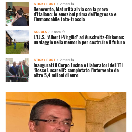
STICKY POST
2 mesi fa
Benevento, Maturità al via con la prova
d’Italiano: le emozioni prima dell’ingresso e
l’immancabile toto-traccia
SCUOLA
2 mesi fa
L’I.I.S. “Alberti-Virgilio” ad Auschwitz-Birkenau:
un viaggio nella memoria per costruire il futuro
STICKY POST
2 mesi fa
Inaugurati il Corpo fucina e i laboratori dell’ITI
‘Bosco Lucarelli’: completato l’intervento da
oltre 5,4 milioni di euro