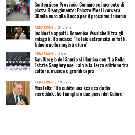
Contenzioso Provincia-Comune sul mercato di
piazza Risorgimento: Palazzo Mosti verserà
36mila euro alla Rocca per il prossimo triennio
REDAZIONE
21 ore fa
Inchiesta appalti, Domenico Vessichelli tra gli
indagati. Il sindaco: “Totale estraneità ai fatti,
fiducia nella magistratura”
REDAZIONE
2 ore fa
San Giorgio del Sannio si illumina con "La Bella
Estate Sangiorgese": al via la terza edizione tra
cultura, musica e grandi ospiti
REDAZIONE
19 ore fa
Mastella: "Ho subito una scarica d'odio
incredibile, ho famiglia a due passi dal Calore"