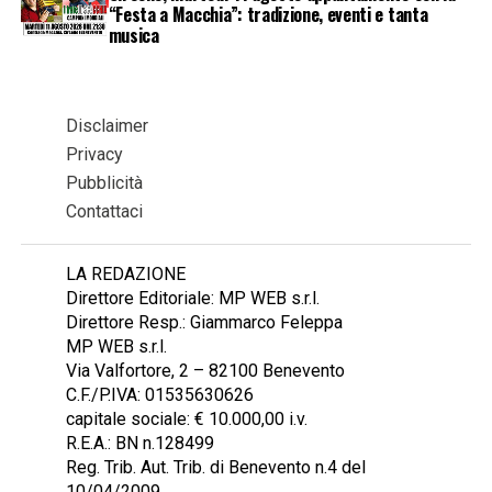
“Festa a Macchia”: tradizione, eventi e tanta
musica
Disclaimer
Privacy
Pubblicità
Contattaci
LA REDAZIONE
Direttore Editoriale: MP WEB s.r.l.
Direttore Resp.: Giammarco Feleppa
MP WEB s.r.l.
Via Valfortore, 2 – 82100 Benevento
C.F./P.IVA: 01535630626
capitale sociale: € 10.000,00 i.v.
R.E.A.: BN n.128499
Reg. Trib. Aut. Trib. di Benevento n.4 del
10/04/2009