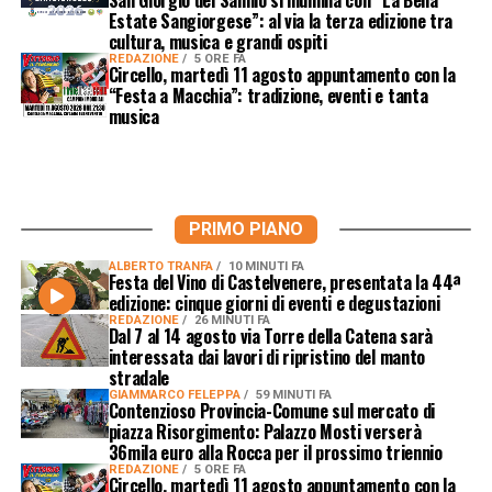
Estate Sangiorgese”: al via la terza edizione tra
cultura, musica e grandi ospiti
REDAZIONE
5 ORE FA
Circello, martedì 11 agosto appuntamento con la
“Festa a Macchia”: tradizione, eventi e tanta
musica
PRIMO PIANO
ALBERTO TRANFA
10 MINUTI FA
Festa del Vino di Castelvenere, presentata la 44ª
edizione: cinque giorni di eventi e degustazioni
REDAZIONE
26 MINUTI FA
Dal 7 al 14 agosto via Torre della Catena sarà
interessata dai lavori di ripristino del manto
stradale
GIAMMARCO FELEPPA
59 MINUTI FA
Contenzioso Provincia-Comune sul mercato di
piazza Risorgimento: Palazzo Mosti verserà
36mila euro alla Rocca per il prossimo triennio
REDAZIONE
5 ORE FA
Circello, martedì 11 agosto appuntamento con la