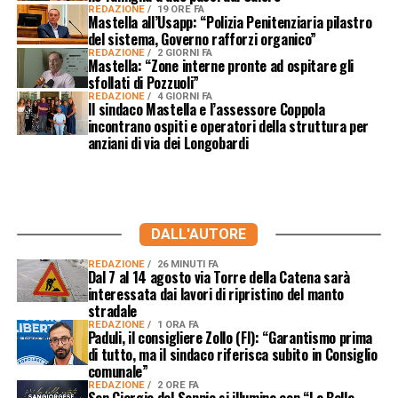
REDAZIONE
19 ORE FA
Mastella all’Usapp: “Polizia Penitenziaria pilastro
del sistema, Governo rafforzi organico”
REDAZIONE
2 GIORNI FA
Mastella: “Zone interne pronte ad ospitare gli
sfollati di Pozzuoli”
REDAZIONE
4 GIORNI FA
Il sindaco Mastella e l’assessore Coppola
incontrano ospiti e operatori della struttura per
anziani di via dei Longobardi
DALL'AUTORE
REDAZIONE
26 MINUTI FA
Dal 7 al 14 agosto via Torre della Catena sarà
interessata dai lavori di ripristino del manto
stradale
REDAZIONE
1 ORA FA
Paduli, il consigliere Zollo (FI): “Garantismo prima
di tutto, ma il sindaco riferisca subito in Consiglio
comunale”
REDAZIONE
2 ORE FA
San Giorgio del Sannio si illumina con “La Bella