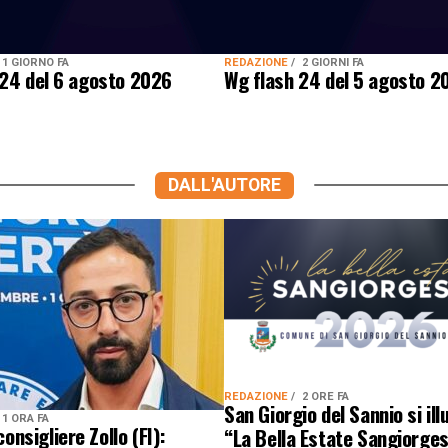
1 GIORNO FA
REDAZIONE
2 GIORNI FA
 24 del 6 agosto 2026
Wg flash 24 del 5 agosto 2
DALL'AUTORE
REDAZIONE
2 ORE FA
San Giorgio del Sannio si il
1 ORA FA
 consigliere Zollo (FI):
“La Bella Estate Sangiorgese