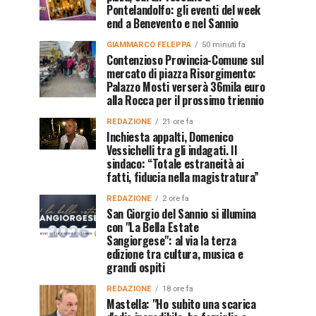
Pontelandolfo: gli eventi del week
end a Benevento e nel Sannio
GIAMMARCO FELEPPA
50 minuti fa
Contenzioso Provincia-Comune sul
mercato di piazza Risorgimento:
Palazzo Mosti verserà 36mila euro
alla Rocca per il prossimo triennio
REDAZIONE
21 ore fa
Inchiesta appalti, Domenico
Vessichelli tra gli indagati. Il
sindaco: “Totale estraneità ai
fatti, fiducia nella magistratura”
REDAZIONE
2 ore fa
San Giorgio del Sannio si illumina
con "La Bella Estate
Sangiorgese": al via la terza
edizione tra cultura, musica e
grandi ospiti
REDAZIONE
18 ore fa
Mastella: "Ho subito una scarica