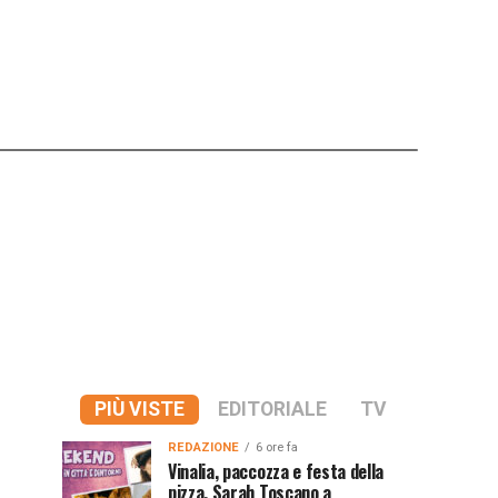
PIÙ VISTE
EDITORIALE
TV
REDAZIONE
6 ore fa
Vinalia, paccozza e festa della
pizza, Sarah Toscano a