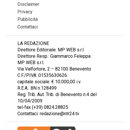
Disclaimer
Privacy
Pubblicità
Contattaci
LA REDAZIONE
Direttore Editoriale: MP WEB s.r.l.
Direttore Resp.: Giammarco Feleppa
MP WEB s.r.l.
Via Valfortore, 2 – 82100 Benevento
C.F./P.IVA: 01535630626
capitale sociale: € 10.000,00 i.v.
R.E.A.: BN n.128499
Reg. Trib. Aut. Trib. di Benevento n.4 del
10/04/2009
tel-fax (+39) 0824.28825
Contattaci: redazione@ntr24.tv