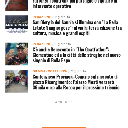
rafforza i controlli: più pattuglie e squadre di
intervento operativo
REDAZIONE
2 giorni fa
San Giorgio del Sannio si illumina con "La Bella
Estate Sangiorgese": al via la terza edizione tra
cultura, musica e grandi ospiti
REDAZIONE
1 giorno fa
C'è anche Benevento in "The Goatfather":
Clementino cita la città delle streghe nel nuovo
singolo di Bella Espo
GIAMMARCO FELEPPA
2 giorni fa
Contenzioso Provincia-Comune sul mercato di
piazza Risorgimento: Palazzo Mosti verserà
36mila euro alla Rocca per il prossimo triennio
ANNUNCIO