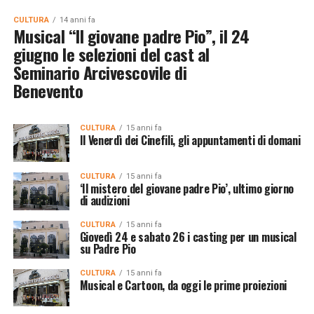
CULTURA
14 anni fa
Musical “Il giovane padre Pio”, il 24
giugno le selezioni del cast al
Seminario Arcivescovile di
Benevento
CULTURA
15 anni fa
Il Venerdì dei Cinefili, gli appuntamenti di domani
CULTURA
15 anni fa
‘Il mistero del giovane padre Pio’, ultimo giorno
di audizioni
CULTURA
15 anni fa
Giovedì 24 e sabato 26 i casting per un musical
su Padre Pio
CULTURA
15 anni fa
Musical e Cartoon, da oggi le prime proiezioni