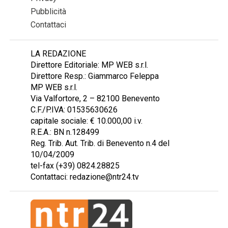
Pubblicità
Contattaci
LA REDAZIONE
Direttore Editoriale: MP WEB s.r.l.
Direttore Resp.: Giammarco Feleppa
MP WEB s.r.l.
Via Valfortore, 2 – 82100 Benevento
C.F./P.IVA: 01535630626
capitale sociale: € 10.000,00 i.v.
R.E.A.: BN n.128499
Reg. Trib. Aut. Trib. di Benevento n.4 del
10/04/2009
tel-fax (+39) 0824.28825
Contattaci: redazione@ntr24.tv