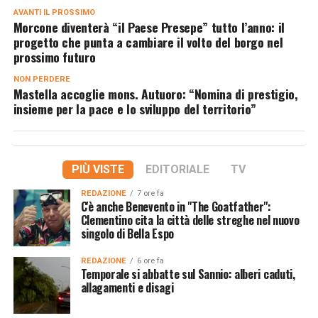
AVANTI IL ​​PROSSIMO
Morcone diventerà “il Paese Presepe” tutto l’anno: il
progetto che punta a cambiare il volto del borgo nel
prossimo futuro
NON PERDERE
Mastella accoglie mons. Autuoro: “Nomina di prestigio,
insieme per la pace e lo sviluppo del territorio”
PIÙ VISTE
EDITORIALE
TV
REDAZIONE
7 ore fa
C'è anche Benevento in "The Goatfather":
Clementino cita la città delle streghe nel nuovo
singolo di Bella Espo
REDAZIONE
6 ore fa
Temporale si abbatte sul Sannio: alberi caduti,
allagamenti e disagi