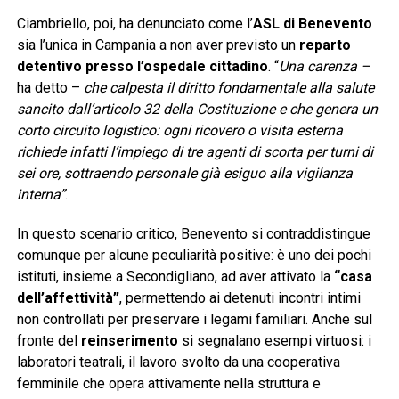
Ciambriello, poi, ha denunciato come l’
ASL di Benevento
sia l’unica in Campania a non aver previsto un
reparto
detentivo presso l’ospedale cittadino
. “
Una carenza –
ha detto –
che calpesta il diritto fondamentale alla salute
sancito dall’articolo 32 della Costituzione e che genera un
corto circuito logistico: ogni ricovero o visita esterna
richiede infatti l’impiego di tre agenti di scorta per turni di
sei ore, sottraendo personale già esiguo alla vigilanza
interna”
.
In questo scenario critico, Benevento si contraddistingue
comunque per alcune peculiarità positive: è uno dei pochi
istituti, insieme a Secondigliano, ad aver attivato la
“casa
dell’affettività”
, permettendo ai detenuti incontri intimi
non controllati per preservare i legami familiari. Anche sul
fronte del
reinserimento
si segnalano esempi virtuosi: i
laboratori teatrali, il lavoro svolto da una cooperativa
femminile che opera attivamente nella struttura e