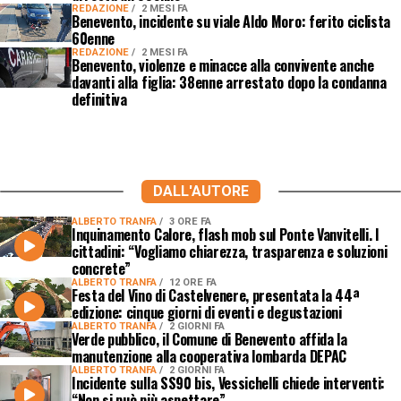
REDAZIONE
2 MESI FA
Benevento, incidente su viale Aldo Moro: ferito ciclista
60enne
REDAZIONE
2 MESI FA
Benevento, violenze e minacce alla convivente anche
davanti alla figlia: 38enne arrestato dopo la condanna
definitiva
DALL'AUTORE
ALBERTO TRANFA
3 ORE FA
Inquinamento Calore, flash mob sul Ponte Vanvitelli. I
cittadini: “Vogliamo chiarezza, trasparenza e soluzioni
concrete”
ALBERTO TRANFA
12 ORE FA
Festa del Vino di Castelvenere, presentata la 44ª
edizione: cinque giorni di eventi e degustazioni
ALBERTO TRANFA
2 GIORNI FA
Verde pubblico, il Comune di Benevento affida la
manutenzione alla cooperativa lombarda DEPAC
ALBERTO TRANFA
2 GIORNI FA
Incidente sulla SS90 bis, Vessichelli chiede interventi:
“Non si può più aspettare”