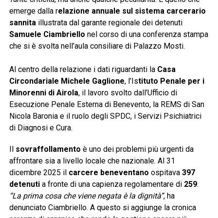
emerge dalla r
elazione annuale sul sistema carcerario
sannita
illustrata dal garante regionale dei detenuti
Samuele Ciambriello
nel corso di una conferenza stampa
che si è svolta nell’aula consiliare di Palazzo Mosti.
Al centro della relazione i dati riguardanti la
Casa
Circondariale Michele Gaglione
, l’Is
tituto Penale per i
Minorenni di Airola
, il lavoro svolto dall’Ufficio di
Esecuzione Penale Esterna di Benevento, la REMS di San
Nicola Baronia e il ruolo degli SPDC, i Servizi Psichiatrici
di Diagnosi e Cura.
Il
sovraffollamento
è uno dei problemi più urgenti da
affrontare sia a livello locale che nazionale. Al 31
dicembre 2025 il
carcere beneventano
ospitava
397
detenuti
a fronte di una capienza regolamentare di
259
.
“La prima cosa che viene negata è la dignità”
, ha
denunciato Ciambriello. A questo si aggiunge la cronica