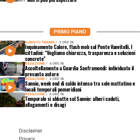
PRIMO PIANO
ALBERTO TRANFA
3 ORE FA
Inquinamento Calore, flash mob sul Ponte Vanvitelli. I
cittadini: “Vogliamo chiarezza, trasparenza e soluzioni
concrete”
REDAZIONE
6 ORE FA
Accoltellamento a Guardia Sanframondi: individuato il
presunto autore
REDAZIONE
6 ORE FA
Sannio, week end di caldo intenso tra sole mattutino e
locali temporali pomeridiani
REDAZIONE
6 ORE FA
Temporale si abbatte sul Sannio: alberi caduti,
allagamenti e disagi
Disclaimer
Privacy