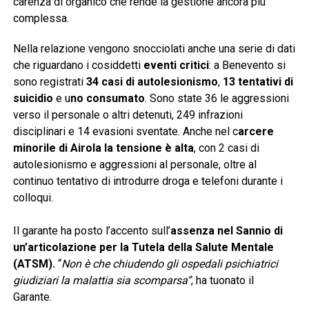
carenza di organico che rende la gestione ancora più
complessa.
Nella relazione vengono snocciolati anche una serie di dati
che riguardano i cosiddetti
eventi critici
: a Benevento si
sono registrati
34 casi di autolesionismo
,
13 tentativi di
suicidio
e u
no consumato
. Sono state 36 le aggressioni
verso il personale o altri detenuti, 249 infrazioni
disciplinari e 14 evasioni sventate. Anche nel c
arcere
minorile di Airola la tensione è alta
, con 2 casi di
autolesionismo e aggressioni al personale, oltre al
continuo tentativo di introdurre droga e telefoni durante i
colloqui.
Il garante ha posto l’accento sull’
assenza nel Sannio di
un’articolazione per la Tutela della Salute Mentale
(ATSM).
“
Non è che chiudendo gli ospedali psichiatrici
giudiziari la malattia sia scomparsa”
, ha tuonato il
Garante.