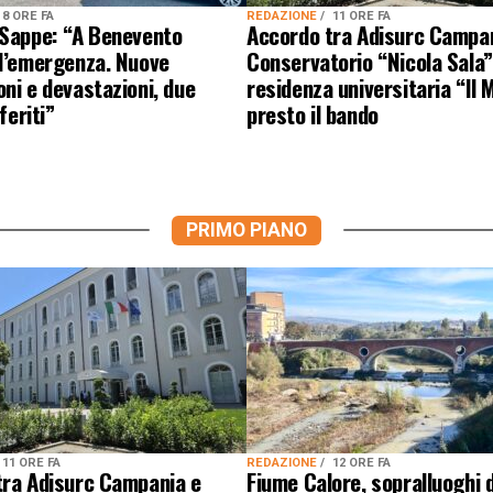
8 ORE FA
REDAZIONE
11 ORE FA
 Sappe: “A Benevento
Accordo tra Adisurc Campa
 l’emergenza. Nuove
Conservatorio “Nicola Sala”
ni e devastazioni, due
residenza universitaria “Il M
 feriti”
presto il bando
PRIMO PIANO
11 ORE FA
REDAZIONE
12 ORE FA
tra Adisurc Campania e
Fiume Calore, sopralluoghi d