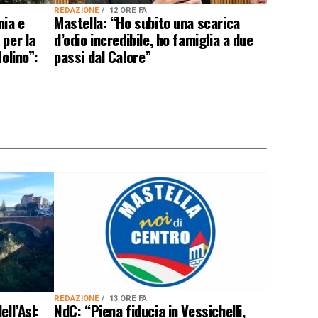
REDAZIONE
12 ORE FA
nia e
Mastella: “Ho subito una scarica
 per la
d’odio incredibile, ho famiglia a due
olino”:
passi dal Calore”
REDAZIONE
13 ORE FA
ell’Asl:
NdC: “Piena fiducia in Vessichelli,