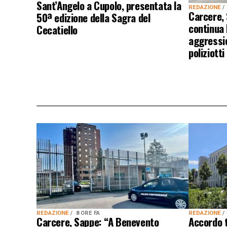
Sant’Angelo a Cupolo, presentata la
REDAZIONE
Carcere,
50ª edizione della Sagra del
continua
Cecatiello
aggressio
poliziotti
REDAZIONE
8 ORE FA
REDAZIONE
Carcere, Sappe: “A Benevento
Accordo 