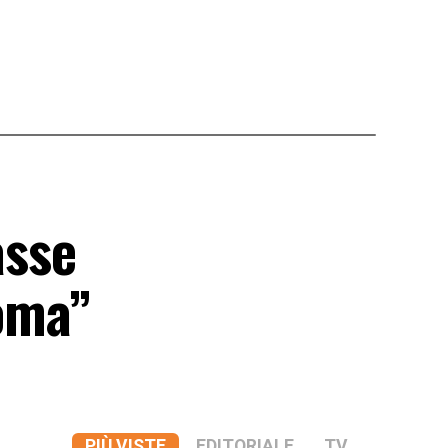
asse
noma”
PIÙ VISTE
EDITORIALE
TV