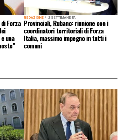
REDAZIONE
2 SETTIMANE FA
 di Forza
Provinciali, Rubano: riunione con i
dei
coordinatori territoriali di Forza
e e una
Italia, massimo impegno in tutti i
sposte”
comuni