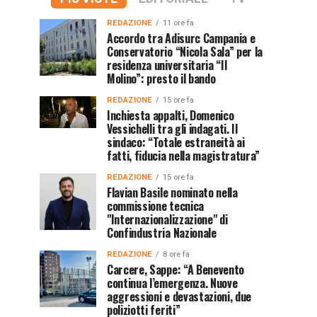
REDAZIONE
11 ore fa
Accordo tra Adisurc Campania e
Conservatorio “Nicola Sala” per la
residenza universitaria “Il
Molino”: presto il bando
REDAZIONE
15 ore fa
Inchiesta appalti, Domenico
Vessichelli tra gli indagati. Il
sindaco: “Totale estraneità ai
fatti, fiducia nella magistratura”
REDAZIONE
15 ore fa
Flavian Basile nominato nella
commissione tecnica
"Internazionalizzazione" di
Confindustria Nazionale
REDAZIONE
8 ore fa
Carcere, Sappe: “A Benevento
continua l’emergenza. Nuove
aggressioni e devastazioni, due
poliziotti feriti”