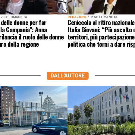
2 SETTIMANE FA
REDAZIONE
2 SETTIMANE FA
 delle donne per far
Ceniccola al ritiro nazionale
 la Campania”: Anna
Italia Giovani: “Più ascolto 
ilancia il ruolo delle donne
territori, più partecipazion
uro della regione
politica che torni a dare ri
DALL'AUTORE