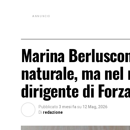
ANNUNCIO
Marina Berluscon
naturale, ma nel 
dirigente di Forz
Pubblicato
3 mesi fa
su
12 Mag, 2026
Di
redazione