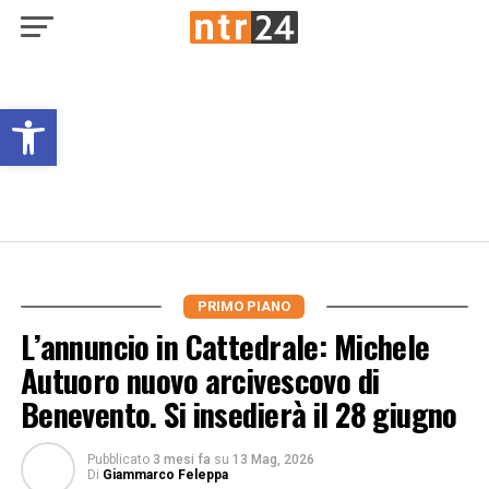
Open toolbar
PRIMO PIANO
L’annuncio in Cattedrale: Michele
Autuoro nuovo arcivescovo di
Benevento. Si insedierà il 28 giugno
Pubblicato
3 mesi fa
su
13 Mag, 2026
Di
Giammarco Feleppa