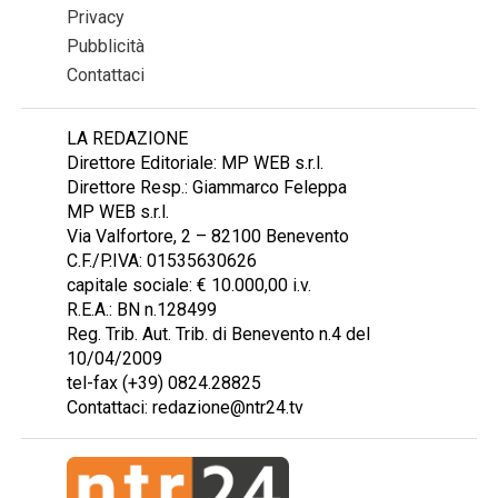
Privacy
Pubblicità
Contattaci
LA REDAZIONE
Direttore Editoriale: MP WEB s.r.l.
Direttore Resp.: Giammarco Feleppa
MP WEB s.r.l.
Via Valfortore, 2 – 82100 Benevento
C.F./P.IVA: 01535630626
capitale sociale: € 10.000,00 i.v.
R.E.A.: BN n.128499
Reg. Trib. Aut. Trib. di Benevento n.4 del
10/04/2009
tel-fax (+39) 0824.28825
Contattaci: redazione@ntr24.tv