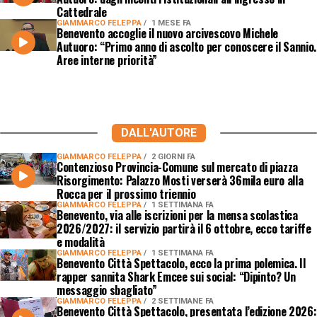
Cattedrale
GIAMMARCO FELEPPA
1 MESE FA
Benevento accoglie il nuovo arcivescovo Michele
Autuoro: “Primo anno di ascolto per conoscere il Sannio.
Aree interne priorità”
DALL'AUTORE
GIAMMARCO FELEPPA
2 GIORNI FA
Contenzioso Provincia-Comune sul mercato di piazza
Risorgimento: Palazzo Mosti verserà 36mila euro alla
Rocca per il prossimo triennio
GIAMMARCO FELEPPA
1 SETTIMANA FA
Benevento, via alle iscrizioni per la mensa scolastica
2026/2027: il servizio partirà il 6 ottobre, ecco tariffe
e modalità
GIAMMARCO FELEPPA
1 SETTIMANA FA
Benevento Città Spettacolo, ecco la prima polemica. Il
rapper sannita Shark Emcee sui social: “Dipinto? Un
messaggio sbagliato”
GIAMMARCO FELEPPA
2 SETTIMANE FA
Benevento Città Spettacolo, presentata l’edizione 2026: