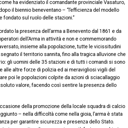
ome ha evidenziato il comandante provinciale Vasaturo,
dopo il biennio beneventano – “l’efficienza del modello
 fondato sul ruolo delle stazioni.”
ordato la presenza dell’arma a Benevento dal 1861 e da
li operatori dell’Arma in attività e non e commemorando
raversato, insieme alla popolazione, tutte le vicissitudini
egnato il territorio sannita, fino alla tragica alluvione che
o: gli uomini delle 35 stazioni e di tutti i comandi si sono
le altre forze di polizia ed ai meravigliosi vigili del
are poi le popolazioni colpite da azioni di sciacallaggio
oluto valore, facendo così sentire la presenza dello
 occasione della promozione della locale squadra di calcio
aggiunto – nella difficoltà come nella gioia, l’arma è stata
nanza per garantire sicurezza e presenza dello Stato.