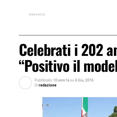
ANNUNCIO
Celebrati i 202 a
“Positivo il mode
Pubblicato
10 anni fa
su
6 Giu, 2016
Di
redazione