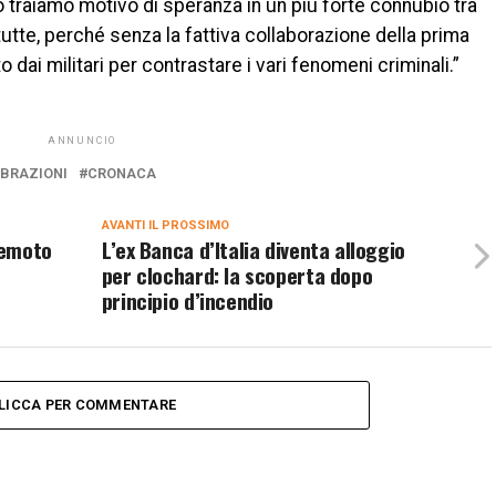
ò traiamo motivo di speranza in un più forte connubio tra
 tutte, perché senza la fattiva collaborazione della prima
 dai militari per contrastare i vari fenomeni criminali.”
ANNUNCIO
EBRAZIONI
CRONACA
AVANTI IL ​​PROSSIMO
remoto
L’ex Banca d’Italia diventa alloggio
per clochard: la scoperta dopo
principio d’incendio
LICCA PER COMMENTARE