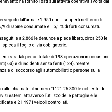
enevento ha fornito i dati sull’attività operativa svolta dal
perseguiti dall’arma e 1.950 quelli scoperti nell’arco di
5,% di rapine consumate e il 6,1 % di furti consumati.
seguiti e a 2.866 le denunce a piede libero, circa 250 le
spicca il foglio di via obbligatorio.
denti stradali per un totale di 198 operazioni in occasioni
riti( 63) e di incidenti senza feriti (134), mentre
nza e di soccorso agli automobilisti o persone sulla
vo alle chiamate al numero “112”: 26.300 le richieste di
rvizi esterni attraverso l’utilizzo delle pattuglie e le
ficate e 21.497 i veicoli controllati.