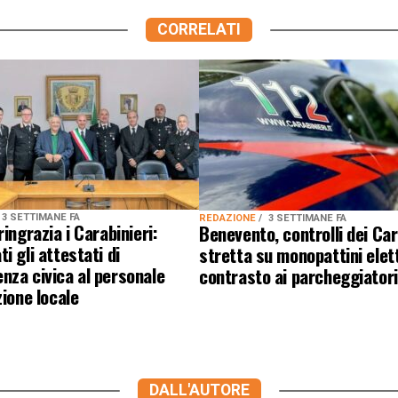
CORRELATI
3 SETTIMANE FA
REDAZIONE
3 SETTIMANE FA
ringrazia i Carabinieri:
Benevento, controlli dei Car
i gli attestati di
stretta su monopattini elett
za civica al personale
contrasto ai parcheggiatori
zione locale
DALL'AUTORE