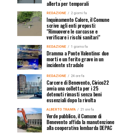
allerta per temporali
REDAZIONE
2 giorni fa
Inquinamento Calore, il Comune
scrive agli enti preposti:
"Rimuovere le carcasse e
verificare i rischi sanitari"
REDAZIONE
1 giorno fa
Dramma a Ponte Valentino: due
morti e un ferito grave in un
incidente stradale
REDAZIONE
24 ore fa
Carcere di Benevento, Civico22
avvia una colletta per i 25
detenuti rimasti senza beni
essenziali dopo la rivolta
ALBERTO TRANFA
21 ore fa
Verde pubblico, il Comune di
Benevento affida la manutenzione
alla cooperativa lombarda DEPAC