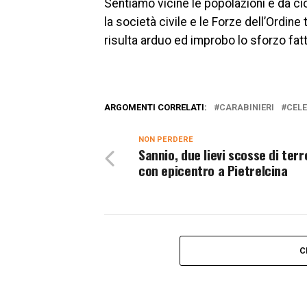
Sentiamo vicine le popolazioni e da ci
la società civile e le Forze dell’Ordine
risulta arduo ed improbo lo sforzo fatto
ARGOMENTI CORRELATI:
CARABINIERI
CEL
NON PERDERE
Sannio, due lievi scosse di ter
con epicentro a Pietrelcina
C