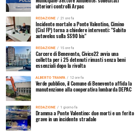
Municipale-Settore Ambiente: sollecitati
ulteriori controlli Arpac
REDAZIONE
21 ore fa
Incidente mortale a Ponte Valentino, Cimino
(Cisl FP) torna a chiedere interventi: "Subito
autovelox sulla SS90 bis"
REDAZIONE
15 ore fa
Carcere di Benevento, Civico22 avvia una
colletta per i 25 detenuti rimasti senza beni
essenziali dopo la rivolta
ALBERTO TRANFA
12 ore fa
Verde pubblico, il Comune di Benevento affida la
manutenzione alla cooperativa lombarda DEPAC
REDAZIONE
1 giorno fa
Dramma a Ponte Valentino: due morti e un ferito
grave in un incidente stradale