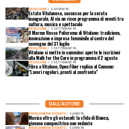
REDAZIONE
6 GIORNI FA
Estate Vitulanese, successo per la serata
inaugurale. Al via un ricco programma di eventi tra
cultura, musica e spettacolo
REDAZIONE
2 SETTIMANE FA
Il Marmo Rosso Policromo di Vitulano: tradizione,
innovazione e impresa femminile al centro del
convegno del 31 luglio
REDAZIONE
2 SETTIMANE FA
Vitulano si mette in cammino: aperte le iscrizioni
alla Walk for the Cure in programma il 2 agosto
REDAZIONE
3 SETTIMANE FA
Fibra a Vitulano, Open Fiber replica al Comune:
“Lavori regolari, pronti al confronto”
DALL'AUTORE
ANGELAMARIA DIODATO
5 ANNI FA
Musica oltre gli ostacoli: la sfida di Bianca,
giovane compositrice non vedente
ANGELAMARIA DIODATO
5 ANNI FA