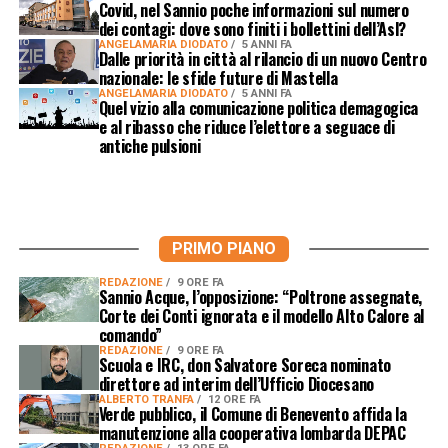
Covid, nel Sannio poche informazioni sul numero
dei contagi: dove sono finiti i bollettini dell’Asl?
ANGELAMARIA DIODATO
5 ANNI FA
Dalle priorità in città al rilancio di un nuovo Centro
nazionale: le sfide future di Mastella
ANGELAMARIA DIODATO
5 ANNI FA
Quel vizio alla comunicazione politica demagogica
e al ribasso che riduce l’elettore a seguace di
antiche pulsioni
PRIMO PIANO
REDAZIONE
9 ORE FA
Sannio Acque, l’opposizione: “Poltrone assegnate,
Corte dei Conti ignorata e il modello Alto Calore al
comando”
REDAZIONE
9 ORE FA
Scuola e IRC, don Salvatore Soreca nominato
direttore ad interim dell’Ufficio Diocesano
ALBERTO TRANFA
12 ORE FA
Verde pubblico, il Comune di Benevento affida la
manutenzione alla cooperativa lombarda DEPAC