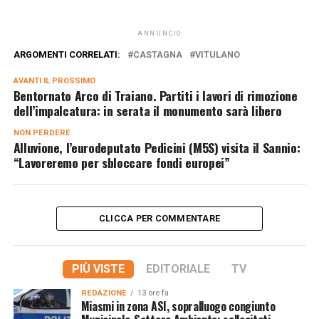
ANNUNCIO
ARGOMENTI CORRELATI:
CASTAGNA
VITULANO
AVANTI IL ​​PROSSIMO
Bentornato Arco di Traiano. Partiti i lavori di rimozione
dell’impalcatura: in serata il monumento sarà libero
NON PERDERE
Alluvione, l’eurodeputato Pedicini (M5S) visita il Sannio:
“Lavoreremo per sbloccare fondi europei”
CLICCA PER COMMENTARE
PIÙ VISTE
EDITORIALE
TV
REDAZIONE
13 ore fa
Miasmi in zona ASI, sopralluogo congiunto