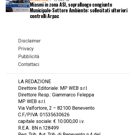
REDAZIONE
13 ORE FA
Miasmi in zona ASI, sopralluogo congiunto
Municipale-Settore Ambiente: sollecitati ulteriori
controlli Arpac
Disclaimer
Privacy
Pubblicità
Contattaci
LA REDAZIONE
Direttore Editoriale: MP WEB s.r.l.
Direttore Resp.: Giammarco Feleppa
MP WEB s.r.l.
Via Valfortore, 2 – 82100 Benevento
C.F./P.IVA: 01535630626
capitale sociale: € 10.000,00 i.v.
R.E.A.: BN n.128499
Reg. Trib. Aut. Trib. di Benevento n.4 del