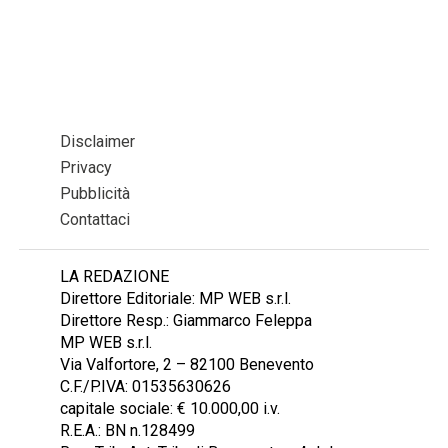
Disclaimer
Privacy
Pubblicità
Contattaci
LA REDAZIONE
Direttore Editoriale: MP WEB s.r.l.
Direttore Resp.: Giammarco Feleppa
MP WEB s.r.l.
Via Valfortore, 2 – 82100 Benevento
C.F./P.IVA: 01535630626
capitale sociale: € 10.000,00 i.v.
R.E.A.: BN n.128499