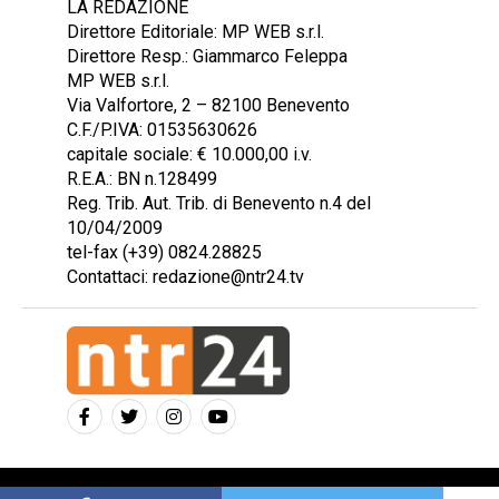
LA REDAZIONE
Direttore Editoriale: MP WEB s.r.l.
Direttore Resp.: Giammarco Feleppa
MP WEB s.r.l.
Via Valfortore, 2 – 82100 Benevento
C.F./P.IVA: 01535630626
capitale sociale: € 10.000,00 i.v.
R.E.A.: BN n.128499
Reg. Trib. Aut. Trib. di Benevento n.4 del
10/04/2009
tel-fax (+39) 0824.28825
Contattaci: redazione@ntr24.tv