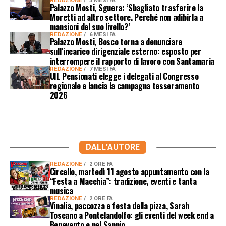
REDAZIONE
3 MESI FA
Palazzo Mosti, Sguera: ‘Sbagliato trasferire la
Moretti ad altro settore. Perché non adibirla a
mansioni del suo livello?’
REDAZIONE
6 MESI FA
Palazzo Mosti, Bosco torna a denunciare
sull’incarico dirigenziale esterno: esposto per
interrompere il rapporto di lavoro con Santamaria
REDAZIONE
7 MESI FA
UIL Pensionati elegge i delegati al Congresso
regionale e lancia la campagna tesseramento
2026
DALL'AUTORE
REDAZIONE
2 ORE FA
Circello, martedì 11 agosto appuntamento con la
“Festa a Macchia”: tradizione, eventi e tanta
musica
REDAZIONE
2 ORE FA
Vinalia, paccozza e festa della pizza, Sarah
Toscano a Pontelandolfo: gli eventi del week end a
Benevento e nel Sannio