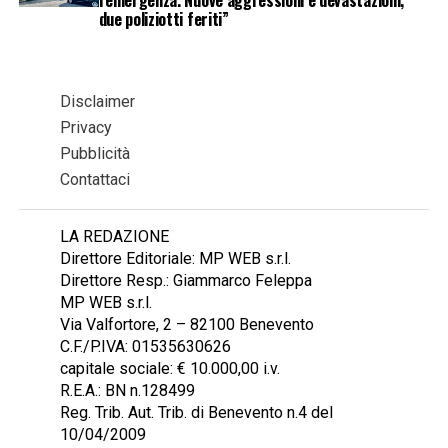
l’emergenza. Nuove aggressioni e devastazioni,
due poliziotti feriti”
Disclaimer
Privacy
Pubblicità
Contattaci
LA REDAZIONE
Direttore Editoriale: MP WEB s.r.l.
Direttore Resp.: Giammarco Feleppa
MP WEB s.r.l.
Via Valfortore, 2 – 82100 Benevento
C.F./P.IVA: 01535630626
capitale sociale: € 10.000,00 i.v.
R.E.A.: BN n.128499
Reg. Trib. Aut. Trib. di Benevento n.4 del
10/04/2009