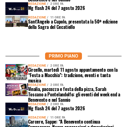
REDAZIONE
2 ORE FA
Wg flash 24 del 7 agosto 2026
REDAZIONE
11 ORE FA
Sant’Angelo a Cupolo, presentata la 50ª edizione
della Sagra del Cecatiello
PRIMO PIANO
REDAZIONE
2 ORE FA
Circello, martedì 11 agosto appuntamento con la
“Festa a Macchia”: tradizione, eventi e tanta
musica
REDAZIONE
2 ORE FA
Vinalia, paccozza e festa della pizza, Sarah
Toscano a Pontelandolfo: gli eventi del week end a
Benevento e nel Sannio
REDAZIONE
2 ORE FA
Wg flash 24 del 7 agosto 2026
REDAZIONE
11 ORE FA
Carcere, Sappe: “A Benevento continua