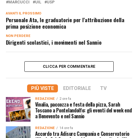
MARCUCCI
UIL
USP
AVANTI IL ​​PROSSIMO
Personale Ata, le graduatorie per l’attribuzione della
prima posizione economica
NON PERDERE
Dirigenti scolastici, i movimenti nel Sannio
CLICCA PER COMMENTARE
PIÙ VISTE
EDITORIALE
TV
REDAZIONE
2 ore fa
Vinalia, paccozza e festa della pizza, Sarah
Toscano a Pontelandolfo: gli eventi del week end
a Benevento e nel Sannio
REDAZIONE
14 ore fa
Accordo tra Adisurc Campania e Conservatorio