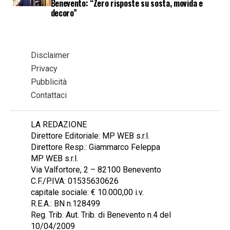
Benevento: “Zero risposte su sosta, movida e
decoro”
Disclaimer
Privacy
Pubblicità
Contattaci
LA REDAZIONE
Direttore Editoriale: MP WEB s.r.l.
Direttore Resp.: Giammarco Feleppa
MP WEB s.r.l.
Via Valfortore, 2 – 82100 Benevento
C.F./P.IVA: 01535630626
capitale sociale: € 10.000,00 i.v.
R.E.A.: BN n.128499
Reg. Trib. Aut. Trib. di Benevento n.4 del
10/04/2009