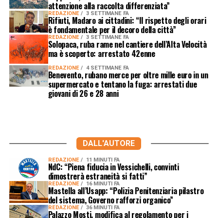
attenzione alla raccolta differenziata”
REDAZIONE
3 SETTIMANE FA
Rifiuti, Madaro ai cittadini: “Il rispetto degli orari
è fondamentale per il decoro della città”
REDAZIONE
3 SETTIMANE FA
Solopaca, ruba rame nel cantiere dell’Alta Velocità
ma è scoperto: arrestato 42enne
REDAZIONE
4 SETTIMANE FA
Benevento, rubano merce per oltre mille euro in un
supermercato e tentano la fuga: arrestati due
giovani di 26 e 28 anni
DALL'AUTORE
REDAZIONE
11 MINUTI FA
NdC: “Piena fiducia in Vessichelli, convinti
dimostrerà estraneità si fatti”
REDAZIONE
16 MINUTI FA
Mastella all’Usapp: “Polizia Penitenziaria pilastro
del sistema, Governo rafforzi organico”
REDAZIONE
36 MINUTI FA
Palazzo Mosti, modifica al regolamento per i