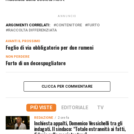
ANNUNCIO
ARGOMENTI CORRELATI:
CONTENITORE
FURTO
RACCOLTA DIFFERENZIATA
AVANTI IL ​​PROSSIMO
Foglio di via obbligatorio per due rumeni
NON PERDERE
Furto di un decespugliatore
CLICCA PER COMMENTARE
PIÙ VISTE
EDITORIALE
TV
REDAZIONE
2 ore fa
Inchiesta appalti, Domenico Vessichelli tra gli
indagati. Il sindaco: “Totale estraneità ai fatti,