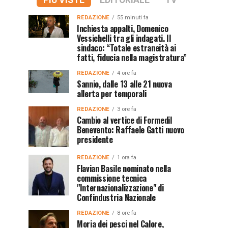
PIÙ VISTE
EDITORIALE
TV
REDAZIONE
55 minuti fa
Inchiesta appalti, Domenico
Vessichelli tra gli indagati. Il
sindaco: “Totale estraneità ai
fatti, fiducia nella magistratura”
REDAZIONE
4 ore fa
Sannio, dalle 13 alle 21 nuova
allerta per temporali
REDAZIONE
3 ore fa
Cambio al vertice di Formedil
Benevento: Raffaele Gatti nuovo
presidente
REDAZIONE
1 ora fa
Flavian Basile nominato nella
commissione tecnica
"Internazionalizzazione" di
Confindustria Nazionale
REDAZIONE
8 ore fa
Moria dei pesci nel Calore,