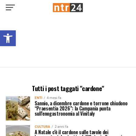
Open toolbar
Tutti i post taggati "cardone"
ENTI
4 mesi fa
Sannio, a dicembre cardone e torrone chiudono
“Praesentia 2026”: la Campania punta
sull’enogastronomia al Vinitaly
CULTURA
2 anni fa
A Natale c’è il cardone sulle tavole dei