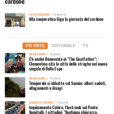
cardone
ASSOCIAZIONI
16 anni fa
Alla cooperativa Giga la giornata del cardone
PIÙ VISTE
EDITORIALE
TV
REDAZIONE
15 ore fa
C'è anche Benevento in "The Goatfather":
Clementino cita la città delle streghe nel nuovo
singolo di Bella Espo
REDAZIONE
15 ore fa
Temporale si abbatte sul Sannio: alberi caduti,
allagamenti e disagi
ALBERTO TRANFA
12 ore fa
Inquinamento Calore, flash mob sul Ponte
Vanvitelli. I cittadini: "Vogliamo chiarezza,