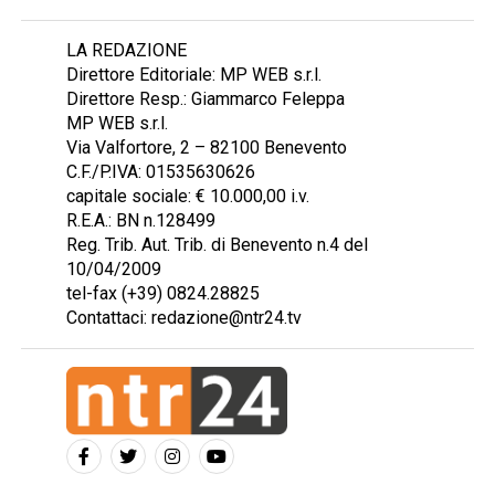
LA REDAZIONE
Direttore Editoriale: MP WEB s.r.l.
Direttore Resp.: Giammarco Feleppa
MP WEB s.r.l.
Via Valfortore, 2 – 82100 Benevento
C.F./P.IVA: 01535630626
capitale sociale: € 10.000,00 i.v.
R.E.A.: BN n.128499
Reg. Trib. Aut. Trib. di Benevento n.4 del
10/04/2009
tel-fax (+39) 0824.28825
Contattaci: redazione@ntr24.tv