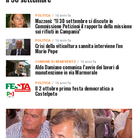
POLITICA
16 anni fa
Mazzoni: “Il 30 settembre si discute in
Commissione Petizioni il rapporto della missione
sui rifiuti in Campania”
POLITICA
16 anni fa
Crisi della viticoltura sannita interviene l’on
Mario Pepe
COMUNE DI BENEVENTO
16 anni fa
Aldo Damiano comunica l’avvio dei lavori di
manutenzione in via Marmorale
POLITICA
16 anni fa
Il 2 ottobre prima festa democratica a
Castelpoto