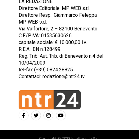
LA REDAZIONE
Direttore Editoriale: MP WEB s.r.l.
Direttore Resp.: Giammarco Feleppa
MP WEB s.r.l.
Via Valfortore, 2 – 82100 Benevento
C.F./P.IVA: 01535630626
capitale sociale: € 10.000,00 i.v.
R.E.A.: BN n.128499
Reg. Trib. Aut. Trib. di Benevento n.4 del
10/04/2009
tel-fax (+39) 0824.28825
Contattaci: redazione@ntr24.tv
Copyright © 2023 Intelligentia S.r.l.