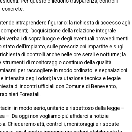
 residenti. Per questo chiedono trasparenza, controlli
e concrete.
intende intraprendere figurano: la richiesta di accesso agli
competenti; l’acquisizione della relazione integrale
dei verbali di sopralluogo e degli eventuali provvedimenti
o stato dell’impianto, sulle prescrizioni impartite e sugli
richiesta di controlli anche nelle ore serali e notturne; la
e e strumenti di monitoraggio continuo della qualità
dei miasmi per raccogliere in modo ordinato le segnalazioni
 e intensità degli odori; la valutazione tecnica e legale
hiesta di incontri ufficiali con Comune di Benevento,
abinieri Forestali.
tadini in modo serio, unitario e rispettoso della legge –
ea –. Da oggi non vogliamo più affidarci a notizie
. Chiederemo atti, controlli, monitoraggi e risposte