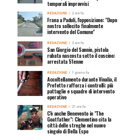
temporali improvvisi
REDAZIONE
2 ore fa
Frana a Paduli, l'opposizione: "Dopo
nostro sollecito finalmente
intervento del Comune"
REDAZIONE
3 ore fa
San Giorgio del Sannio, pistola
rubata nascosta sotto il cuscino:
arrestata 51enne
REDAZIONE
1 giorno fa
Accoltellamento durante Vinalia, il
Prefetto rafforza i controlli: più
pattuglie e squadre di intervento
operativo
REDAZIONE
21 ore fa
C'è anche Benevento in "The
Goatfather": Clementino cita la
città delle streghe nel nuovo
singolo di Bella Espo