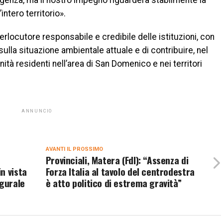
urgenza, ma il nostro impegno riguarderà stabilmente la
intero territorio».
erlocutore responsabile e credibile delle istituzioni, con
sulla situazione ambientale attuale e di contribuire, nel
ità residenti nell’area di San Domenico e nei territori
ANNUNCIO
AVANTI IL ​​PROSSIMO
Provinciali, Matera (FdI): “Assenza di
n vista
Forza Italia al tavolo del centrodestra
ugurale
è atto politico di estrema gravità”