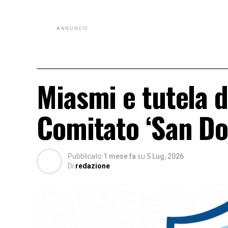
ANNUNCIO
Miasmi e tutela de
Comitato ‘San Do
Pubblicato
1 mese fa
su
5 Lug, 2026
Di
redazione