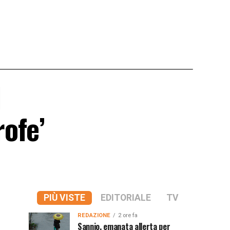
l
ofe’
PIÙ VISTE
EDITORIALE
TV
REDAZIONE
2 ore fa
Sannio, emanata allerta per