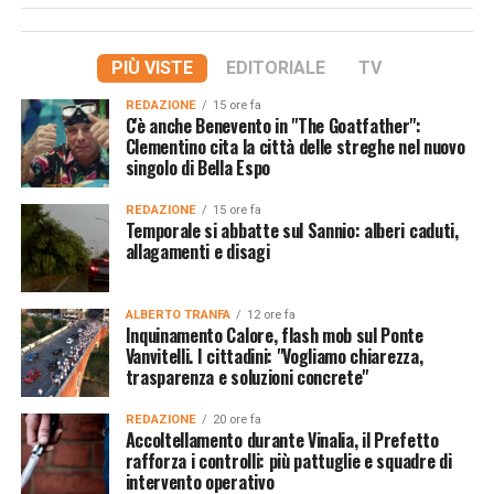
PIÙ VISTE
EDITORIALE
TV
REDAZIONE
15 ore fa
C'è anche Benevento in "The Goatfather":
Clementino cita la città delle streghe nel nuovo
singolo di Bella Espo
REDAZIONE
15 ore fa
Temporale si abbatte sul Sannio: alberi caduti,
allagamenti e disagi
ALBERTO TRANFA
12 ore fa
Inquinamento Calore, flash mob sul Ponte
Vanvitelli. I cittadini: "Vogliamo chiarezza,
trasparenza e soluzioni concrete"
REDAZIONE
20 ore fa
Accoltellamento durante Vinalia, il Prefetto
rafforza i controlli: più pattuglie e squadre di
intervento operativo