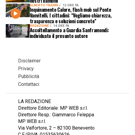
nostri bambini
ALBERTO TRANFA
12 ORE FA
Inquinamento Calore, flash mob sul Ponte
Vanvitelli. I cittadini: “Vogliamo chiarezza,
trasparenza e soluzioni concrete”
REDAZIONE
14 ORE FA
Accoltellamento a Guardia Sanframondi:
individuato il presunto autore
Disclaimer
Privacy
Pubblicità
Contattaci
LA REDAZIONE
Direttore Editoriale: MP WEB s.r.l.
Direttore Resp.: Giammarco Feleppa
MP WEB s.r.l.
Via Valfortore, 2 – 82100 Benevento
C.F./P.IVA: 01535630626