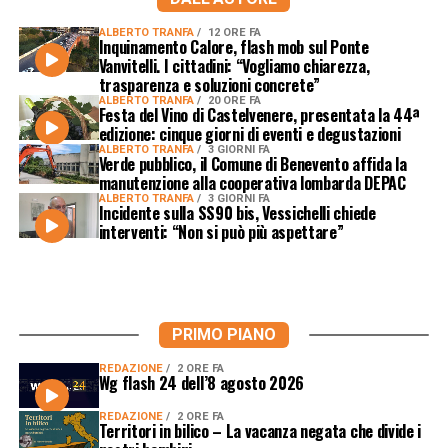
ALBERTO TRANFA
12 ORE FA
Inquinamento Calore, flash mob sul Ponte
Vanvitelli. I cittadini: “Vogliamo chiarezza,
trasparenza e soluzioni concrete”
ALBERTO TRANFA
20 ORE FA
Festa del Vino di Castelvenere, presentata la 44ª
edizione: cinque giorni di eventi e degustazioni
ALBERTO TRANFA
3 GIORNI FA
Verde pubblico, il Comune di Benevento affida la
manutenzione alla cooperativa lombarda DEPAC
ALBERTO TRANFA
3 GIORNI FA
Incidente sulla SS90 bis, Vessichelli chiede
interventi: “Non si può più aspettare”
PRIMO PIANO
REDAZIONE
2 ORE FA
Wg flash 24 dell’8 agosto 2026
REDAZIONE
2 ORE FA
Territori in bilico – La vacanza negata che divide i