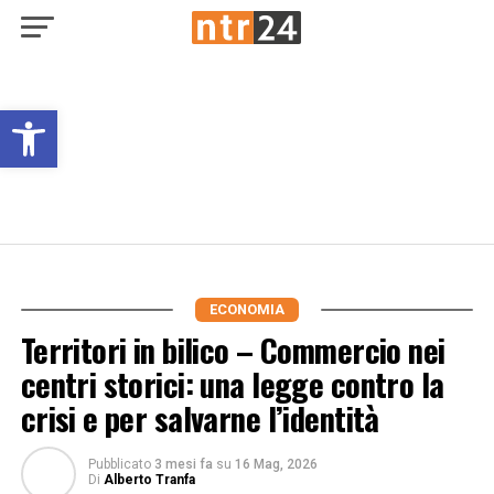
Open toolbar
ECONOMIA
Territori in bilico – Commercio nei
centri storici: una legge contro la
crisi e per salvarne l’identità
Pubblicato
3 mesi fa
su
16 Mag, 2026
Di
Alberto Tranfa