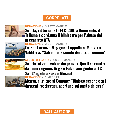
CORRELATI
REDAZIONE
3 SETTIMANE FA
Scuola, vittoria della FLC-CGIL a Benevento: il
Tribunale condanna il Ministero per l’abuso del
precariato ATA
REDAZIONE
3 SETTIMANE FA
Da San Lorenzo Maggiore l’appello al Ministro
Valditara: “Salviamo le scuole dei piccoli comuni”
ALBERTO TRANFA
4 SETTIMANE FA
Scuola, al via il valzer dei presidi. Quattro rientri
da fuori regione: Angelo Falzarano guiderà l’IC
Sant’Angelo a Sasso-Moscati
REDAZIONE
1 MESE FA
Mensa, riunione al Comune: “Dialogo sereno con i
dirigenti scolastici, aperture sul pasto da casa”
DALL'AUTORE