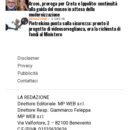
Arcos, proroga per Creta e Ippolito: continuità
alla guida del museo in attesa della
modernizzazione
REDAZIONE
5 ORE FA
Pietrelcina punta sulla sicurezza: pronto il
progetto di videosorveglianza, ora la richiesta di
fondi al Ministero
Disclaimer
Privacy
Pubblicità
Contattaci
LA REDAZIONE
Direttore Editoriale: MP WEB s.r.l.
Direttore Resp.: Giammarco Feleppa
MP WEB s.r.l.
Via Valfortore, 2 – 82100 Benevento
C.F./P.IVA: 01535630626