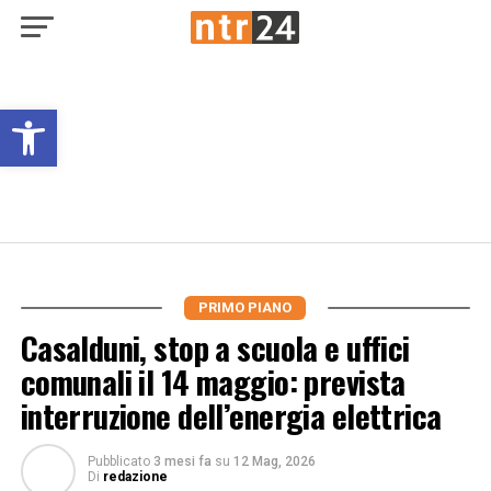
Open toolbar
PRIMO PIANO
Casalduni, stop a scuola e uffici
comunali il 14 maggio: prevista
interruzione dell’energia elettrica
Pubblicato
3 mesi fa
su
12 Mag, 2026
Di
redazione