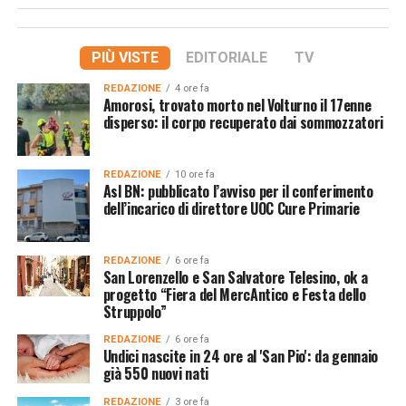
PIÙ VISTE
EDITORIALE
TV
REDAZIONE
4 ore fa
Amorosi, trovato morto nel Volturno il 17enne
disperso: il corpo recuperato dai sommozzatori
REDAZIONE
10 ore fa
Asl BN: pubblicato l’avviso per il conferimento
dell’incarico di direttore UOC Cure Primarie
REDAZIONE
6 ore fa
San Lorenzello e San Salvatore Telesino, ok a
progetto “Fiera del MercAntico e Festa dello
Struppolo”
REDAZIONE
6 ore fa
Undici nascite in 24 ore al 'San Pio': da gennaio
già 550 nuovi nati
REDAZIONE
3 ore fa