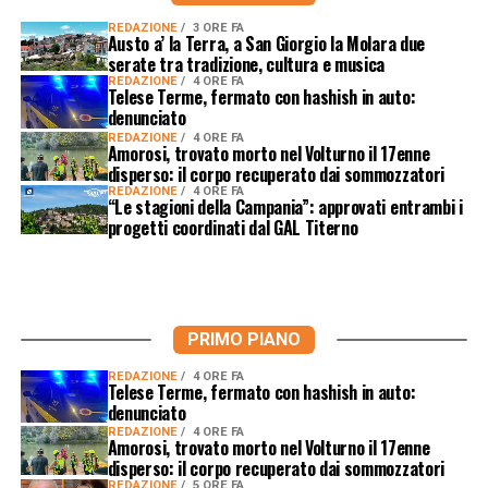
REDAZIONE
3 ORE FA
Austo a’ la Terra, a San Giorgio la Molara due
serate tra tradizione, cultura e musica
REDAZIONE
4 ORE FA
Telese Terme, fermato con hashish in auto:
denunciato
REDAZIONE
4 ORE FA
Amorosi, trovato morto nel Volturno il 17enne
disperso: il corpo recuperato dai sommozzatori
REDAZIONE
4 ORE FA
“Le stagioni della Campania”: approvati entrambi i
progetti coordinati dal GAL Titerno
PRIMO PIANO
REDAZIONE
4 ORE FA
Telese Terme, fermato con hashish in auto:
denunciato
REDAZIONE
4 ORE FA
Amorosi, trovato morto nel Volturno il 17enne
disperso: il corpo recuperato dai sommozzatori
REDAZIONE
5 ORE FA