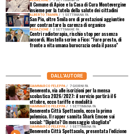
REDAZIONE
1 SETTIMANA FA
Il Comune di Apice e la Casa di Cura Montevergine
insieme per la tutela della salute dei cittadini
ALBERTO TRANFA
1 SETTIMANA FA
San Pio, oltre 5mila ore di prestazioni aggiuntive
per contrastare la carenza di organico
REDAZIONE
2 SETTIMANE FA
Centri radioterapia, rischio stop per assenza
accordi. Mastella scrive a Fico: “Fare presto, di
fronte a vita umana burocrazia ceda il passo”
DALL'AUTORE
GIAMMARCO FELEPPA
7 GIORNI FA
Benevento, via alle iscrizioni per la mensa
scolastica 2026/2027: il servizio partirà il 6
ottobre, ecco tariffe e modalità
GIAMMARCO FELEPPA
1 SETTIMANA FA
Benevento Città Spettacolo, ecco la prima
polemica. Il rapper sannita Shark Emcee sui
social: “Dipinto? Un messaggio sbagliato”
GIAMMARCO FELEPPA
1 SETTIMANA FA
Benevento Città Spettacolo, presentata l’edizione