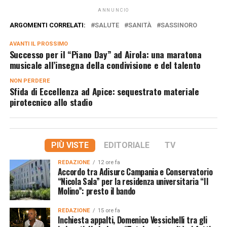
ANNUNCIO
ARGOMENTI CORRELATI:
SALUTE
SANITÀ
SASSINORO
AVANTI IL ​​PROSSIMO
Successo per il “Piano Day” ad Airola: una maratona
musicale all’insegna della condivisione e del talento
NON PERDERE
Sfida di Eccellenza ad Apice: sequestrato materiale
pirotecnico allo stadio
PIÙ VISTE
EDITORIALE
TV
REDAZIONE
12 ore fa
Accordo tra Adisurc Campania e Conservatorio
“Nicola Sala” per la residenza universitaria “Il
Molino”: presto il bando
REDAZIONE
15 ore fa
Inchiesta appalti, Domenico Vessichelli tra gli