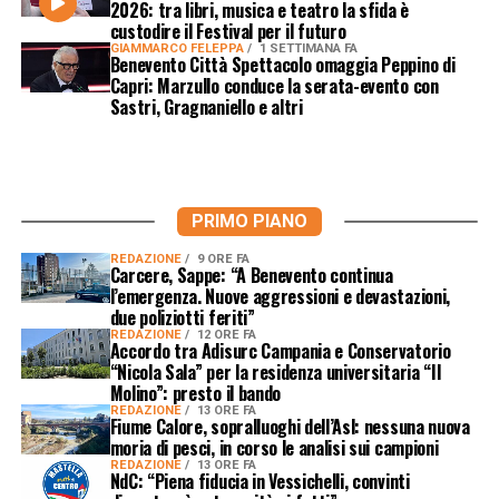
2026: tra libri, musica e teatro la sfida è
custodire il Festival per il futuro
GIAMMARCO FELEPPA
1 SETTIMANA FA
Benevento Città Spettacolo omaggia Peppino di
Capri: Marzullo conduce la serata-evento con
Sastri, Gragnaniello e altri
PRIMO PIANO
REDAZIONE
9 ORE FA
Carcere, Sappe: “A Benevento continua
l’emergenza. Nuove aggressioni e devastazioni,
due poliziotti feriti”
REDAZIONE
12 ORE FA
Accordo tra Adisurc Campania e Conservatorio
“Nicola Sala” per la residenza universitaria “Il
Molino”: presto il bando
REDAZIONE
13 ORE FA
Fiume Calore, sopralluoghi dell’Asl: nessuna nuova
moria di pesci, in corso le analisi sui campioni
REDAZIONE
13 ORE FA
NdC: “Piena fiducia in Vessichelli, convinti