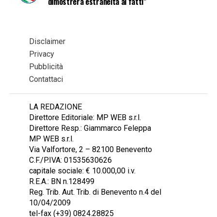
dimostrerà estraneità ai fatti”
Disclaimer
Privacy
Pubblicità
Contattaci
LA REDAZIONE
Direttore Editoriale: MP WEB s.r.l.
Direttore Resp.: Giammarco Feleppa
MP WEB s.r.l.
Via Valfortore, 2 – 82100 Benevento
C.F./P.IVA: 01535630626
capitale sociale: € 10.000,00 i.v.
R.E.A.: BN n.128499
Reg. Trib. Aut. Trib. di Benevento n.4 del
10/04/2009
tel-fax (+39) 0824.28825