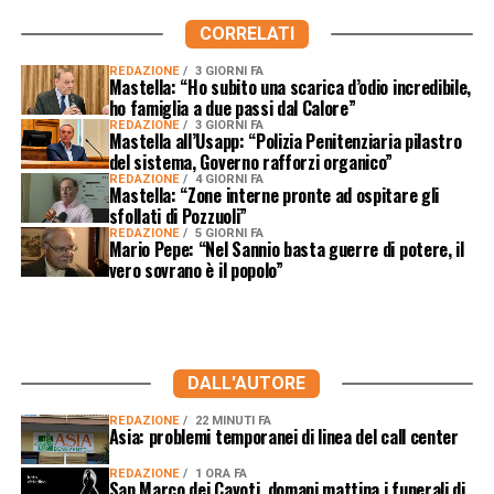
CORRELATI
REDAZIONE
3 GIORNI FA
Mastella: “Ho subito una scarica d’odio incredibile,
ho famiglia a due passi dal Calore”
REDAZIONE
3 GIORNI FA
Mastella all’Usapp: “Polizia Penitenziaria pilastro
del sistema, Governo rafforzi organico”
REDAZIONE
4 GIORNI FA
Mastella: “Zone interne pronte ad ospitare gli
sfollati di Pozzuoli”
REDAZIONE
5 GIORNI FA
Mario Pepe: “Nel Sannio basta guerre di potere, il
vero sovrano è il popolo”
DALL'AUTORE
REDAZIONE
22 MINUTI FA
Asia: problemi temporanei di linea del call center
REDAZIONE
1 ORA FA
San Marco dei Cavoti, domani mattina i funerali di