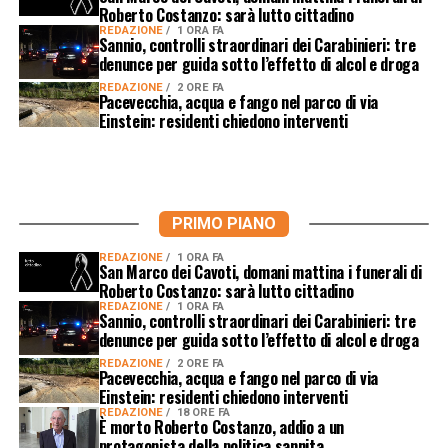
Roberto Costanzo: sarà lutto cittadino
REDAZIONE
1 ORA FA
Sannio, controlli straordinari dei Carabinieri: tre
denunce per guida sotto l’effetto di alcol e droga
REDAZIONE
2 ORE FA
Pacevecchia, acqua e fango nel parco di via
Einstein: residenti chiedono interventi
PRIMO PIANO
REDAZIONE
1 ORA FA
San Marco dei Cavoti, domani mattina i funerali di
Roberto Costanzo: sarà lutto cittadino
REDAZIONE
1 ORA FA
Sannio, controlli straordinari dei Carabinieri: tre
denunce per guida sotto l’effetto di alcol e droga
REDAZIONE
2 ORE FA
Pacevecchia, acqua e fango nel parco di via
Einstein: residenti chiedono interventi
REDAZIONE
18 ORE FA
È morto Roberto Costanzo, addio a un
protagonista della politica sannita