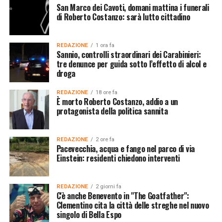
San Marco dei Cavoti, domani mattina i funerali
di Roberto Costanzo: sarà lutto cittadino
REDAZIONE
1 ora fa
Sannio, controlli straordinari dei Carabinieri:
tre denunce per guida sotto l’effetto di alcol e
droga
REDAZIONE
18 ore fa
È morto Roberto Costanzo, addio a un
protagonista della politica sannita
REDAZIONE
2 ore fa
Pacevecchia, acqua e fango nel parco di via
Einstein: residenti chiedono interventi
REDAZIONE
2 giorni fa
C'è anche Benevento in "The Goatfather":
Clementino cita la città delle streghe nel nuovo
singolo di Bella Espo