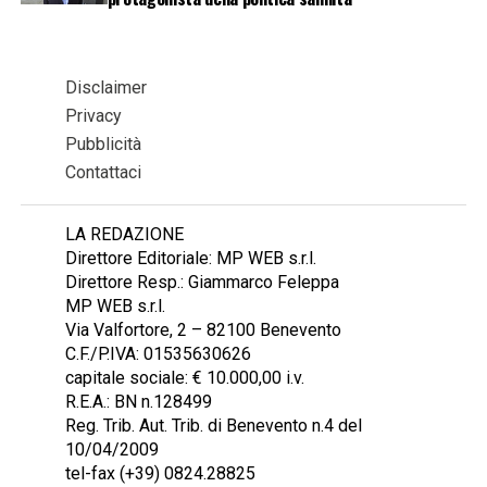
Disclaimer
Privacy
Pubblicità
Contattaci
LA REDAZIONE
Direttore Editoriale: MP WEB s.r.l.
Direttore Resp.: Giammarco Feleppa
MP WEB s.r.l.
Via Valfortore, 2 – 82100 Benevento
C.F./P.IVA: 01535630626
capitale sociale: € 10.000,00 i.v.
R.E.A.: BN n.128499
Reg. Trib. Aut. Trib. di Benevento n.4 del
10/04/2009
tel-fax (+39) 0824.28825