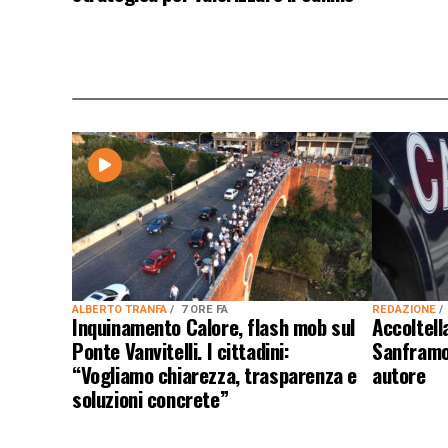
ALBERTO TRANFA
7 ORE FA
REDAZIONE
Inquinamento Calore, flash mob sul
Accoltel
Ponte Vanvitelli. I cittadini:
Sanframon
“Vogliamo chiarezza, trasparenza e
autore
soluzioni concrete”