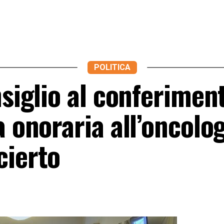
POLITICA
nsiglio al conferimen
a onoraria all’oncolo
cierto