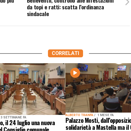
ido più
Benevento, controllo alle infestazioni
da topi e ratti: scatta l’ordinanza
sindacale
CORRELATI
ALBERTO TRANFA
1 MESE FA
3 SETTIMANE FA
Palazzo Mosti, dall’opposizi
, il 24 luglio una nuova
solidarietà a Mastella ma il
l Consiglio comunale