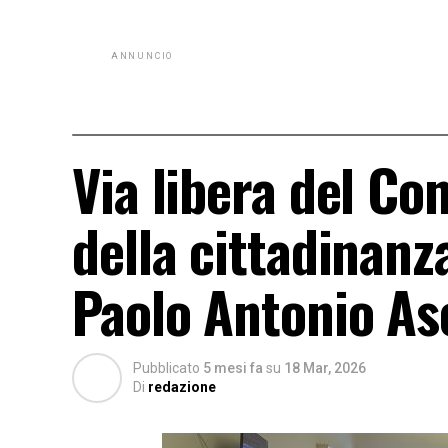
ANNUNCIO
Via libera del Co
della cittadinanz
Paolo Antonio As
Pubblicato
5 mesi fa
su
18 Mar, 2026
Di
redazione