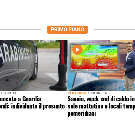
PRIMO PIANO
10 ORE FA
REDAZIONE
10 ORE FA
lamento a Guardia
Sannio, week end di caldo i
di: individuato il presunto
sole mattutino e locali temp
pomeridiani