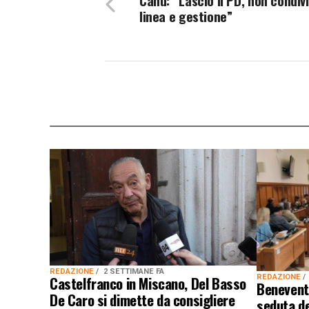
Canu: “Lascio il PD, non condiv
linea e gestione”
REDAZIONE
2 SETTIMANE FA
Castelfranco in Miscano, Del Basso
REDAZIONE
Benevento
De Caro si dimette da consigliere
seduta de