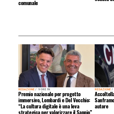
comunale
REDAZIONE
9 ORE FA
REDAZIONE
Premio nazionale per progetto
Accoltel
immersivo, Lombardi e Del Vecchio:
Sanframon
“La cultura digitale è una leva
autore
strategica per valorizzare il Sannio”