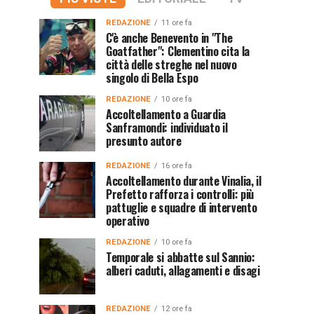
REDAZIONE
11 ore fa
C'è anche Benevento in "The
Goatfather": Clementino cita la
città delle streghe nel nuovo
singolo di Bella Espo
REDAZIONE
10 ore fa
Accoltellamento a Guardia
Sanframondi: individuato il
presunto autore
REDAZIONE
16 ore fa
Accoltellamento durante Vinalia, il
Prefetto rafforza i controlli: più
pattuglie e squadre di intervento
operativo
REDAZIONE
10 ore fa
Temporale si abbatte sul Sannio:
alberi caduti, allagamenti e disagi
REDAZIONE
12 ore fa