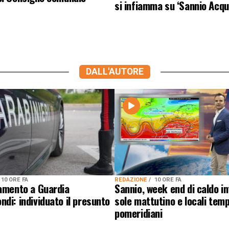
si infiamma su ‘Sannio Acqu
DALL'AUTORE
10 ORE FA
REDAZIONE
10 ORE FA
lamento a Guardia
Sannio, week end di caldo i
di: individuato il presunto
sole mattutino e locali temp
pomeridiani