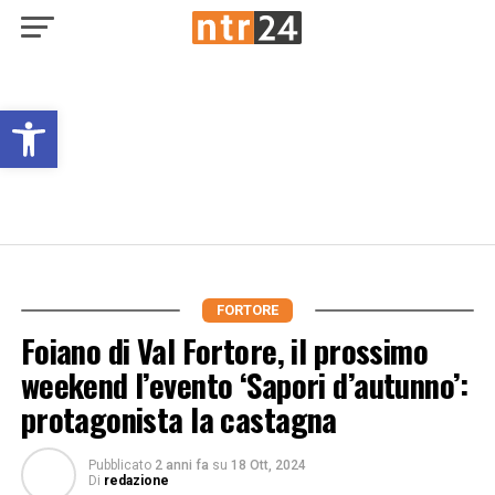
Open toolbar
FORTORE
Foiano di Val Fortore, il prossimo
weekend l’evento ‘Sapori d’autunno’:
protagonista la castagna
Pubblicato
2 anni fa
su
18 Ott, 2024
Di
redazione