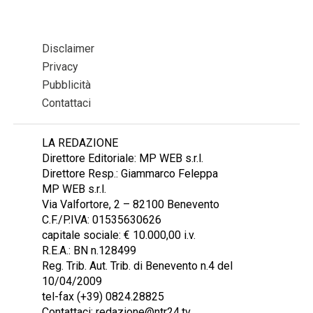
Disclaimer
Privacy
Pubblicità
Contattaci
LA REDAZIONE
Direttore Editoriale: MP WEB s.r.l.
Direttore Resp.: Giammarco Feleppa
MP WEB s.r.l.
Via Valfortore, 2 – 82100 Benevento
C.F./P.IVA: 01535630626
capitale sociale: € 10.000,00 i.v.
R.E.A.: BN n.128499
Reg. Trib. Aut. Trib. di Benevento n.4 del
10/04/2009
tel-fax (+39) 0824.28825
Contattaci: redazione@ntr24.tv