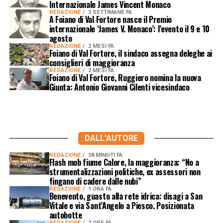
Internazionale James Vincent Monaco
REDAZIONE
3 SETTIMANE FA
A Foiano di Val Fortore nasce il Premio
internazionale ‘James V. Monaco’: l’evento il 9 e 10
agosto
REDAZIONE
2 MESI FA
Foiano di Val Fortore, il sindaco assegna deleghe ai
consiglieri di maggioranza
REDAZIONE
2 MESI FA
Foiano di Val Fortore, Ruggiero nomina la nuova
Giunta: Antonio Giovanni Cilenti vicesindaco
DALL'AUTORE
REDAZIONE
38 MINUTI FA
Flash mob fiume Calore, la maggioranza: “No a
strumentalizzazioni politiche, ex assessori non
fingano di cadere dalle nubi”
REDAZIONE
1 ORA FA
Benevento, guasto alla rete idrica: disagi a San
Vitale e via Sant’Angelo a Piesco. Posizionata
autobotte
REDAZIONE
2 ORE FA