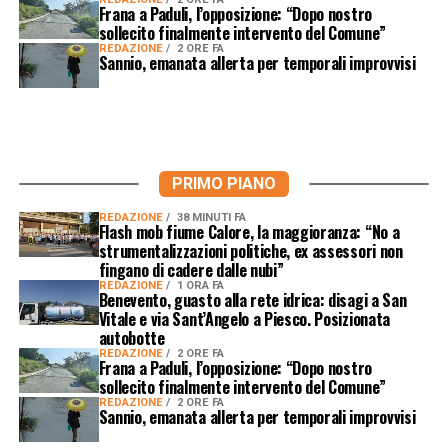
Frana a Paduli, l’opposizione: “Dopo nostro
sollecito finalmente intervento del Comune”
REDAZIONE
2 ORE FA
Sannio, emanata allerta per temporali improvvisi
PRIMO PIANO
REDAZIONE
38 MINUTI FA
Flash mob fiume Calore, la maggioranza: “No a
strumentalizzazioni politiche, ex assessori non
fingano di cadere dalle nubi”
REDAZIONE
1 ORA FA
Benevento, guasto alla rete idrica: disagi a San
Vitale e via Sant’Angelo a Piesco. Posizionata
autobotte
REDAZIONE
2 ORE FA
Frana a Paduli, l’opposizione: “Dopo nostro
sollecito finalmente intervento del Comune”
REDAZIONE
2 ORE FA
Sannio, emanata allerta per temporali improvvisi