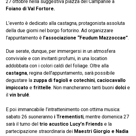
27 ottobre nella suggestiva piazza del Campanile a
Foiano di Val Fortore.
L’evento è dedicato alla castagna, protagonista assoluta
della due giorni nel borgo fortorino. Ad organizzare
l’appuntamento è
l’associazione “Feudum Mazzoccae”
.
Due serate, dunque, per immergersi in un atmosfera
conviviale e con invitanti profumi, in una location
addobbata con i colori caldi del foliage. Oltre alla
castagna
, regina dell’appuntamento, sarà possibile
degustare la
zuppa di fagioli e cotechini
,
caciocavallo
impiccato
e
frittelle
. Non mancheranno tanti buoni
dolci
e
il
vin brulé
.
E poi immancabile l’intrattenimento con ottima musica:
sabato 26 suoneranno
i Trementisti
, mentre domenica 27
sarà il turno del
trio acustico Lucy’n Friends
e la
partecipazione straordinaria dei
Maestri Giorgio e Nadia