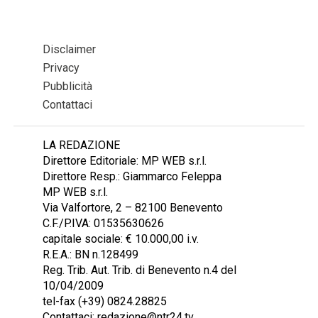
Disclaimer
Privacy
Pubblicità
Contattaci
LA REDAZIONE
Direttore Editoriale: MP WEB s.r.l.
Direttore Resp.: Giammarco Feleppa
MP WEB s.r.l.
Via Valfortore, 2 – 82100 Benevento
C.F./P.IVA: 01535630626
capitale sociale: € 10.000,00 i.v.
R.E.A.: BN n.128499
Reg. Trib. Aut. Trib. di Benevento n.4 del
10/04/2009
tel-fax (+39) 0824.28825
Contattaci: redazione@ntr24.tv