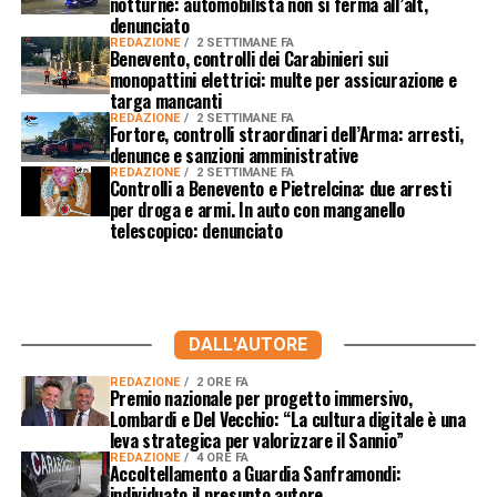
notturne: automobilista non si ferma all’alt,
denunciato
REDAZIONE
2 SETTIMANE FA
Benevento, controlli dei Carabinieri sui
monopattini elettrici: multe per assicurazione e
targa mancanti
REDAZIONE
2 SETTIMANE FA
Fortore, controlli straordinari dell’Arma: arresti,
denunce e sanzioni amministrative
REDAZIONE
2 SETTIMANE FA
Controlli a Benevento e Pietrelcina: due arresti
per droga e armi. In auto con manganello
telescopico: denunciato
DALL'AUTORE
REDAZIONE
2 ORE FA
Premio nazionale per progetto immersivo,
Lombardi e Del Vecchio: “La cultura digitale è una
leva strategica per valorizzare il Sannio”
REDAZIONE
4 ORE FA
Accoltellamento a Guardia Sanframondi:
individuato il presunto autore