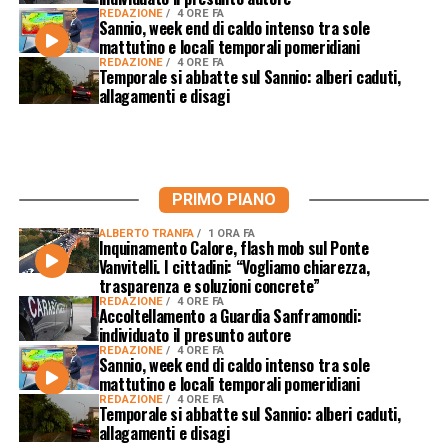
REDAZIONE
4 ORE FA
Sannio, week end di caldo intenso tra sole
mattutino e locali temporali pomeridiani
REDAZIONE
4 ORE FA
Temporale si abbatte sul Sannio: alberi caduti,
allagamenti e disagi
PRIMO PIANO
ALBERTO TRANFA
1 ORA FA
Inquinamento Calore, flash mob sul Ponte
Vanvitelli. I cittadini: “Vogliamo chiarezza,
trasparenza e soluzioni concrete”
REDAZIONE
4 ORE FA
Accoltellamento a Guardia Sanframondi:
individuato il presunto autore
REDAZIONE
4 ORE FA
Sannio, week end di caldo intenso tra sole
mattutino e locali temporali pomeridiani
REDAZIONE
4 ORE FA
Temporale si abbatte sul Sannio: alberi caduti,
allagamenti e disagi