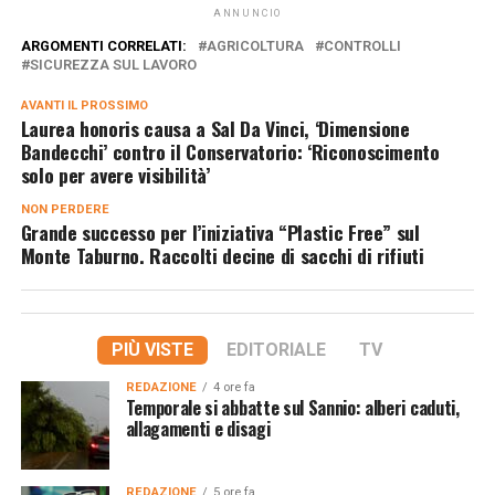
ANNUNCIO
ARGOMENTI CORRELATI:
AGRICOLTURA
CONTROLLI
SICUREZZA SUL LAVORO
AVANTI IL ​​PROSSIMO
Laurea honoris causa a Sal Da Vinci, ‘Dimensione
Bandecchi’ contro il Conservatorio: ‘Riconoscimento
solo per avere visibilità’
NON PERDERE
Grande successo per l’iniziativa “Plastic Free” sul
Monte Taburno. Raccolti decine di sacchi di rifiuti
PIÙ VISTE
EDITORIALE
TV
REDAZIONE
4 ore fa
Temporale si abbatte sul Sannio: alberi caduti,
allagamenti e disagi
REDAZIONE
5 ore fa