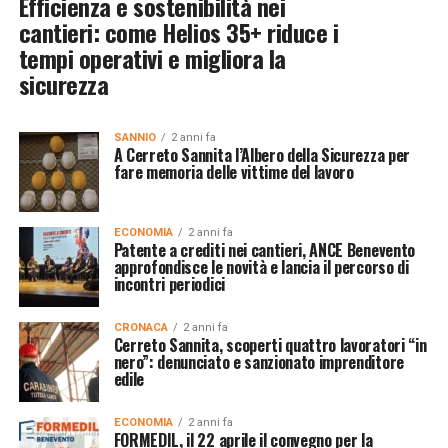
Efficienza e sostenibilità nei
cantieri: come Helios 35+ riduce i
tempi operativi e migliora la
sicurezza
SANNIO
2 anni fa
A Cerreto Sannita l’Albero della Sicurezza per
fare memoria delle vittime del lavoro
ECONOMIA
2 anni fa
Patente a crediti nei cantieri, ANCE Benevento
approfondisce le novità e lancia il percorso di
incontri periodici
CRONACA
2 anni fa
Cerreto Sannita, scoperti quattro lavoratori “in
nero”: denunciato e sanzionato imprenditore
edile
ECONOMIA
2 anni fa
FORMEDIL, il 22 aprile il convegno per la