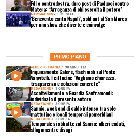
FdI e centrodestra, duro post di Paolucci contro
Matera: “Arroganza di chi esercita il potere”
NTR24ADMIN
5 MESI FA
‘Benevento canta Napoli’, sold out al San Marco
per uno show che diverte e coinvolge
PRIMO PIANO
ALBERTO TRANFA
38 MINUTI FA
Inquinamento Calore, flash mob sul Ponte
Vanvitelli. I cittadini: “Vogliamo chiarezza,
trasparenza e soluzioni concrete”
REDAZIONE
3 ORE FA
Accoltellamento a Guardia Sanframondi:
individuato il presunto autore
REDAZIONE
3 ORE FA
Sannio, week end di caldo intenso tra sole
mattutino e locali temporali pomeridiani
REDAZIONE
3 ORE FA
Temporale si abbatte sul Sannio: alberi caduti,
allagamenti e disagi