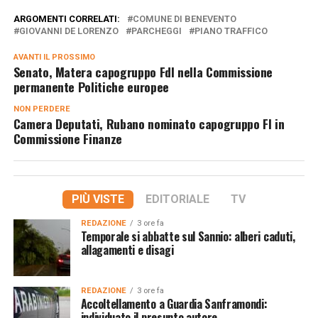
ARGOMENTI CORRELATI:
COMUNE DI BENEVENTO
GIOVANNI DE LORENZO
PARCHEGGI
PIANO TRAFFICO
AVANTI IL ​​PROSSIMO
Senato, Matera capogruppo FdI nella Commissione
permanente Politiche europee
NON PERDERE
Camera Deputati, Rubano nominato capogruppo FI in
Commissione Finanze
PIÙ VISTE
EDITORIALE
TV
REDAZIONE
3 ore fa
Temporale si abbatte sul Sannio: alberi caduti,
allagamenti e disagi
REDAZIONE
3 ore fa
Accoltellamento a Guardia Sanframondi:
individuato il presunto autore