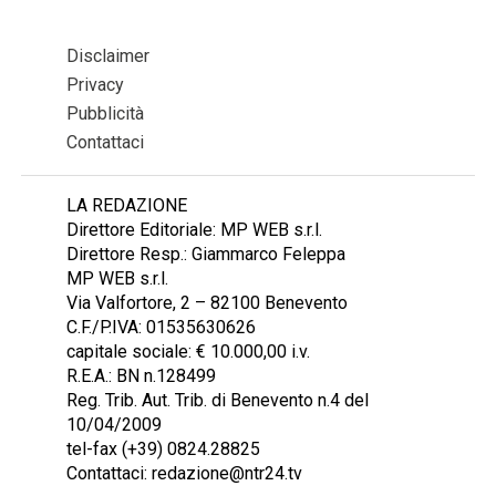
Disclaimer
Privacy
Pubblicità
Contattaci
LA REDAZIONE
Direttore Editoriale: MP WEB s.r.l.
Direttore Resp.: Giammarco Feleppa
MP WEB s.r.l.
Via Valfortore, 2 – 82100 Benevento
C.F./P.IVA: 01535630626
capitale sociale: € 10.000,00 i.v.
R.E.A.: BN n.128499
Reg. Trib. Aut. Trib. di Benevento n.4 del
10/04/2009
tel-fax (+39) 0824.28825
Contattaci: redazione@ntr24.tv