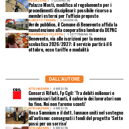
REDAZIONE
1 GIORNO FA
Palazzo Mosti, modifica al regolamento per i
procedimenti disciplinari: possibile ricorso a
membri esterni per l’ufficio preposto
ALBERTO TRANFA
2 GIORNI FA
Verde pubblico, il Comune di Benevento affida la
manutenzione alla cooperativa lombarda DEPAC
GIAMMARCO FELEPPA
1 SETTIMANA FA
Benevento, via alle iscrizioni per la mensa
scolastica 2026/2027: il servizio partirà il 6
ottobre, ecco tariffe e modalità
DALL'AUTORE
NTR24ADMIN
4 MESI FA
Consorzi Rifiuti, Fp Cgil: ‘Tra debiti milionari e
commissari latitanti, il calvario dei lavoratori non
ha fine. Noi non faremo sconti’
NTR24ADMIN
4 MESI FA
Rosa Samnium e il dott. Iannace uniti nel sostegno
all’autismo: consegnati i fondi del progetto ‘Sette
passi per un sorriso’
NTR24ADMIN
5 MESI FA