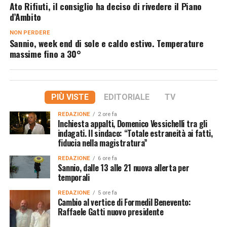
Ato Rifiuti, il consiglio ha deciso di rivedere il Piano
d’Ambito
NON PERDERE
Sannio, week end di sole e caldo estivo. Temperature
massime fino a 30°
PIÙ VISTE
EDITORIALE
TV
REDAZIONE
2 ore fa
Inchiesta appalti, Domenico Vessichelli tra gli
indagati. Il sindaco: “Totale estraneità ai fatti,
fiducia nella magistratura”
REDAZIONE
6 ore fa
Sannio, dalle 13 alle 21 nuova allerta per
temporali
REDAZIONE
5 ore fa
Cambio al vertice di Formedil Benevento:
Raffaele Gatti nuovo presidente