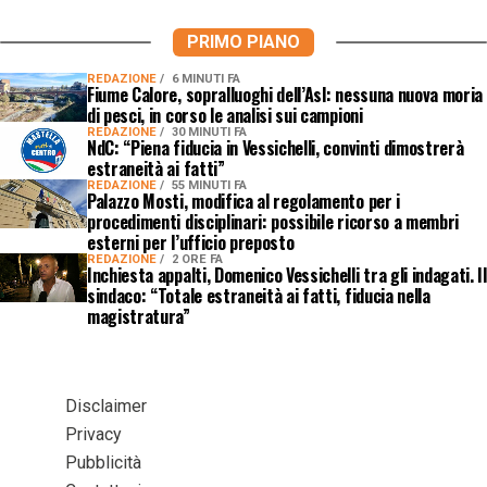
PRIMO PIANO
REDAZIONE
6 MINUTI FA
Fiume Calore, sopralluoghi dell’Asl: nessuna nuova moria
di pesci, in corso le analisi sui campioni
REDAZIONE
30 MINUTI FA
NdC: “Piena fiducia in Vessichelli, convinti dimostrerà
estraneità ai fatti”
REDAZIONE
55 MINUTI FA
Palazzo Mosti, modifica al regolamento per i
procedimenti disciplinari: possibile ricorso a membri
esterni per l’ufficio preposto
REDAZIONE
2 ORE FA
Inchiesta appalti, Domenico Vessichelli tra gli indagati. Il
sindaco: “Totale estraneità ai fatti, fiducia nella
magistratura”
Disclaimer
Privacy
Pubblicità