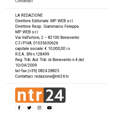
Contattaci
LA REDAZIONE
Direttore Editoriale: MP WEB s.r.l.
Direttore Resp.: Giammarco Feleppa
MP WEB s.r.l.
Via Valfortore, 2 – 82100 Benevento
C.F./P.IVA: 01535630626
capitale sociale: € 10.000,00 i.v.
R.E.A.: BN n.128499
Reg. Trib. Aut. Trib. di Benevento n.4 del
10/04/2009
tel-fax (+39) 0824.28825
Contattaci: redazione@ntr24.tv