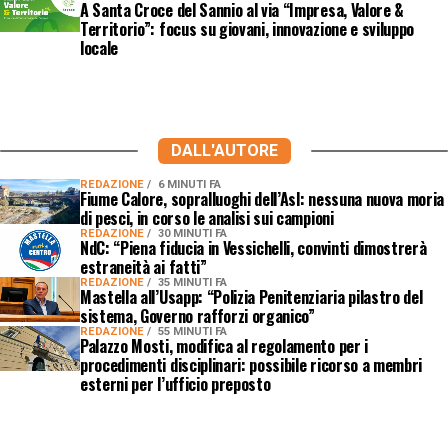
A Santa Croce del Sannio al via “Impresa, Valore &
Territorio”: focus su giovani, innovazione e sviluppo
locale
DALL'AUTORE
REDAZIONE
6 MINUTI FA
Fiume Calore, sopralluoghi dell’Asl: nessuna nuova moria
di pesci, in corso le analisi sui campioni
REDAZIONE
30 MINUTI FA
NdC: “Piena fiducia in Vessichelli, convinti dimostrerà
estraneità ai fatti”
REDAZIONE
35 MINUTI FA
Mastella all’Usapp: “Polizia Penitenziaria pilastro del
sistema, Governo rafforzi organico”
REDAZIONE
55 MINUTI FA
Palazzo Mosti, modifica al regolamento per i
procedimenti disciplinari: possibile ricorso a membri
esterni per l’ufficio preposto