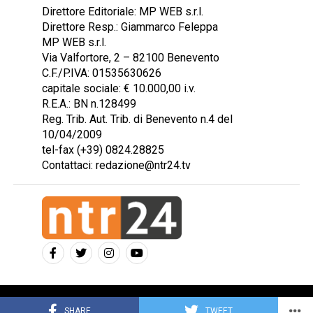
Direttore Editoriale: MP WEB s.r.l.
Direttore Resp.: Giammarco Feleppa
MP WEB s.r.l.
Via Valfortore, 2 – 82100 Benevento
C.F./P.IVA: 01535630626
capitale sociale: € 10.000,00 i.v.
R.E.A.: BN n.128499
Reg. Trib. Aut. Trib. di Benevento n.4 del
10/04/2009
tel-fax (+39) 0824.28825
Contattaci: redazione@ntr24.tv
Copyright © 2023 Intelligentia S.r.l.
SHARE
TWEET