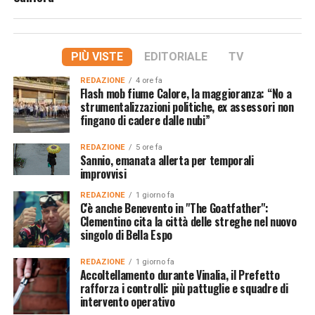
PIÙ VISTE
EDITORIALE
TV
REDAZIONE
4 ore fa
Flash mob fiume Calore, la maggioranza: “No a
strumentalizzazioni politiche, ex assessori non
fingano di cadere dalle nubi”
REDAZIONE
5 ore fa
Sannio, emanata allerta per temporali
improvvisi
REDAZIONE
1 giorno fa
C'è anche Benevento in "The Goatfather":
Clementino cita la città delle streghe nel nuovo
singolo di Bella Espo
REDAZIONE
1 giorno fa
Accoltellamento durante Vinalia, il Prefetto
rafforza i controlli: più pattuglie e squadre di
intervento operativo