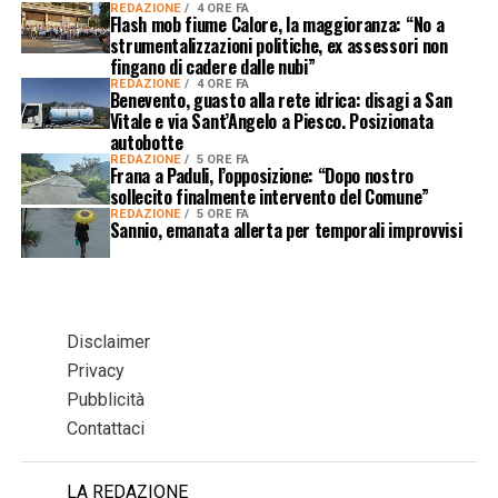
REDAZIONE
4 ORE FA
Flash mob fiume Calore, la maggioranza: “No a
strumentalizzazioni politiche, ex assessori non
fingano di cadere dalle nubi”
REDAZIONE
4 ORE FA
Benevento, guasto alla rete idrica: disagi a San
Vitale e via Sant’Angelo a Piesco. Posizionata
autobotte
REDAZIONE
5 ORE FA
Frana a Paduli, l’opposizione: “Dopo nostro
sollecito finalmente intervento del Comune”
REDAZIONE
5 ORE FA
Sannio, emanata allerta per temporali improvvisi
Disclaimer
Privacy
Pubblicità
Contattaci
LA REDAZIONE