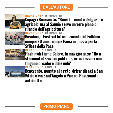
DALL'AUTORE
REDAZIONE
15 MINUTI FA
Copagri Benevento: “Bene l’aumento del gasolio
agricolo, ma al Sannio serve un vero piano di
rilancio dell’agricoltura”
REDAZIONE
18 MINUTI FA
Baselice, il Festival Internazionale del Folklore
compie 20 anni: cinque Paesi in piazza per la
Sfilata della Pace
REDAZIONE
4 ORE FA
Flash mob fiume Calore, la maggioranza: “No a
strumentalizzazioni politiche, ex assessori non
fingano di cadere dalle nubi”
REDAZIONE
4 ORE FA
Benevento, guasto alla rete idrica: disagi a San
Vitale e via Sant’Angelo a Piesco. Posizionata
autobotte
PRIMO PIANO